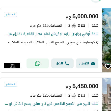
5,000,000
ج.م
شقة
2
2
115 متر مربع
المساحة
:
شقة أرضي بجاردن برايم لوكيشن امام مطار القاهرة دقايق من مصر الجديدة بفيو لاندسكيب بحري بالكامل
كومباوند تاج سيتي، التجمع الاول، القاهرة الجديدة، القاهرة
الإيميل
اتصل
5,450,000
ج.م
شقة
2
2
125 متر مربع
المساحة
:
شقه للبيع في التجمع الخامس في تاج ستي بسعر الكاش او قسط علي 12 سنه دفع بدون مقدم 0% مع شركه مدينه مصر | القاهره الجديدة | taj cit