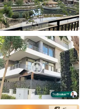
Tru
Broker
™