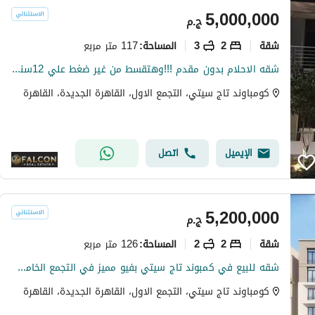
5,000,000
ج.م
شقة
2
3
117 متر مربع
المساحة
:
شقه الاحلام بدون مقدم !!!وهتقسط من غير ضغط علي 12سنه!!! اميز شقه في اميز لوكيشن باميز فيو في الكمبوند اوفر مش هيتكرر والسعر لقطه
كومباوند تاج سيتي، التجمع الاول، القاهرة الجديدة، القاهرة
الإيميل
اتصل
5,200,000
ج.م
شقة
2
2
126 متر مربع
المساحة
:
شقه للبيع في كمبوند تاج سيتي بفيو مميز في التجمع الخامس بالقرب من الجولدن اسكوير والجامعه الامريكيه بخصم كاش 50% | Taj city
كومباوند تاج سيتي، التجمع الاول، القاهرة الجديدة، القاهرة