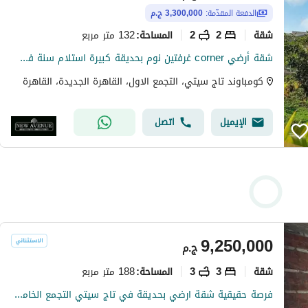
الدفعة المقدّمة:
3,300,000 ج.م
شقة
2
2
132 متر مربع
المساحة
:
شقة أرضي corner غرفتين نوم بحديقة كبيرة استلام سنة في تاج سيتي القاهرة الجديدة | Taj City New Cairo
كومباوند تاج سيتي، التجمع الاول، القاهرة الجديدة، القاهرة
الإيميل
اتصل
9,250,000
ج.م
شقة
3
3
188 متر مربع
المساحة
:
فرصة حقيقية شقة ارضي بحديقة في تاج سيتي التجمع الخامس بسعر اقل من السوق بفرق كبير والاونر مخفض السعر مليون جنيه للوصول لبيع سريع