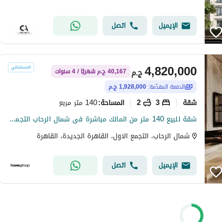
الإيميل
اتصل
4,820,000
ج.م
40,167 ج.م شهريًا / 4 سنوات
الدفعة المقدّمة:
1,928,000 ج.م
شقة
3
2
140 متر مربع
المساحة
:
شقة للبيع 140 متر من المالك مباشرة فى شمال الرحاب التجمع الخامس استلام فورى
شمال الرحاب، التجمع الاول، القاهرة الجديدة، القاهرة
الإيميل
اتصل