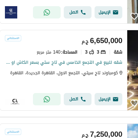
الإيميل
اتصل
6,650,000
ج.م
شقة
3
3
140 متر مربع
المساحة
:
شقه للبيع في التجمع الخامس في تاج ستي بسعر الكاش او قسط علي 12 سنه دفع بدون مقدم 0% مع شركه مدينه مصر | القاهره الجديدة | taj cit
كومباوند تاج سيتي، التجمع الاول، القاهرة الجديدة، القاهرة
الإيميل
اتصل
7,250,000
ج.م