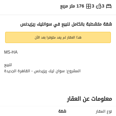
3
3
176 متر مربع
ج.م
5,468,000
التفاصيل
الاتجاهات والمؤشرات
رهن عقاري
الا
شقة متشطبة بالكامل للبيع في سوانليك ريزيدنس
هذا العقار لم يعد متوفرا بعد الآن
MS-HA
للبيع
المشروع: سوان ليك ريزيدنس - القاهرة الجديدة
نوع الوحدة: شقة
الطابق: الثالث
المساحة المبنية: ١٧٦ مترًا مربعًا
عدد غرف النوم: ٣
معلومات عن العقار
تاريخ التسليم: ٢٠٢٦
حالة التشطيب: تشطيب كامل
نوع العقار
شقة