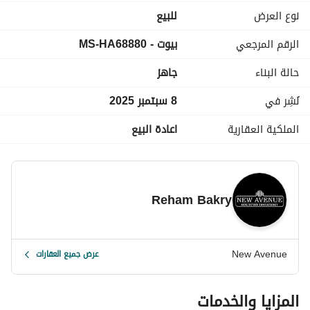
التفاصيل المالية:
نوع العرض
للبيع
• الدفعة المقدمة: 5486000 جنيه مصري
الرقم المرجعي
بيوت - MS-HA68880
• إجمالي سعر البيع: 13658000 جنيه مصري
حالة البناء
جاهز
نُشِر في
8 سبتمبر 2025
الملكية العقارية
اعادة البيع
Reham Bakry
New Avenue
عرض جميع العقارات
المزايا والخدمات