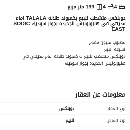
ج.م
7,600,000
4
4
199 متر مربع
دوبلكس متشطب للبيع بكمبوند طلاله TALALA امام
والمؤشرات
الاماكن القريبة
مدينتي في هليوبوليس الجديده بجوار سوديك SODIC
EAST
مطلوب مليون مقدم
لسرعه البيع
دوبلكس متشطب للبيع ب كمبوند طلاله امام مدينتي في 
هليوبوليس الجديده بجوار سوديك
مساحه 200 متر
مقسمة الى
معلومات عن العقار
(4غرفه + 4حمام + ريسبشن + مطبخ كبير + تراس)
نوع العقار
دوبلكس
وقسط الباقى اقساط متساويه على 10سنين بدون فوائد
نوع العرض
للبيع
للجدية بالشراء او للاستفسار او للمعاينة برجاء الاتصال: