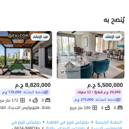
يُنصح به
قيد الإنشاء
قيد الإنشاء
5,500,000
ج.م
8,820,000
ج.م
20,000 ج.م شهريًا / 12 سنوات
الدفعة المقدّمة:
735,000 ج.م
3
4
172 متر مربع
الدفعة المقدّمة:
275,000 ج.م
طلالة، هليوبوليس الجديدة، القا
4
4
180 متر مربع
كوين لاند، العاصمة الإدارية الجديدة، القاهرة
الصفحة الرئيسية
دوبليكس للبيع في القاهرة
دوبليكس للبيع في
هليوبوليس الجديدة
دوبليكس للبيع في طلالة
6624-9jWQXo -