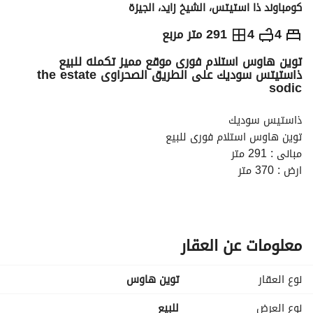
كومباوند ذا استيتس، الشيخ زايد، الجيزة
ج.م
29,000,000
4
4
291 متر مربع
توين هاوس استلام فورى موقع مميز تكمله للبيع
التفاصيل
الاتجاهات والمؤشرات
رهن عقاري
الا
ذاستيتس سوديك على الطريق الصحراوى the estate
sodic
ذاستيس سوديك
توين هاوس استلام فورى للبيع
مبانى : 291 متر
ارض : 370 متر
تتكون من 4 غرفه واحد ه منهم ماستر +4 حمام + نانى
بدون تشطيب
مقدم : 25.000. 000 جنيه
توتال سعر الوحده 29.000. 000 جنيه
معلومات عن العقار
اقساط حتي 2029
لمزيد من التفاصيل 
عرض معلومات الاتصال
نوع العقار
توين هاوس
الموقع:
نوع العرض
للبيع