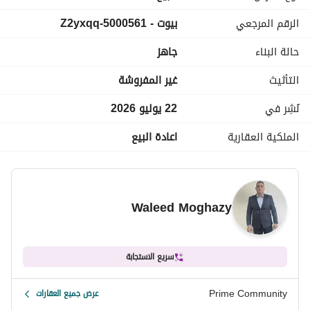
علي طريق اسكندريه الصحراوي
الرقم المرجعي
بيوت - 5000561-Z2yxqq
دقائق من طريق الضبعه
بجوار فاي و كارميل
حالة البناء
جاهز
3 دقائق من مطار سفنكس
5 دقائق ميدان جهينه
التأثيث
غير المفروشة
----------
لاند سكيب
نُشِر في
22 يوليو 2026
حمامات سباحه
الملكية العقارية
اعادة البيع
ملاعب للتنس . 
ملاعب كرة قدم
تراك
جيم
Waleed Moghazy
مول تجاري
سريع الاستجابة
Prime Community
عرض جميع العقارات