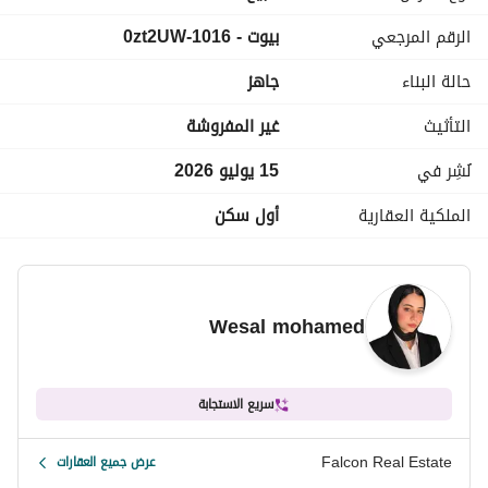
تقسيط المتبقيعلي سنوات متساويه
الرقم المرجعي
بيوت - 1016-0zt2UW
اجمالي السعر : 8,000,000
حالة البناء
جاهز
للتواصل فون+ واتساب :
عرض معلومات الاتصال
التأثيث
غير المفروشة
______________________________
____________________________
نُشِر في
15 يوليو 2026
الملكية العقارية
أول سكن
Wesal mohamed
سريع الاستجابة
Falcon Real Estate
عرض جميع العقارات