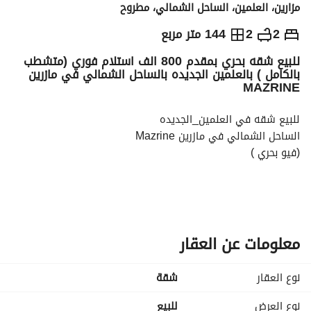
مزارين، العلمين، الساحل الشمالي، مطروح
ج.م
8,000,000
2
2
144 متر مربع
للبيع شقه بحري بمقدم 800 الف استلام فوري (متشطب
التفاصيل
الاتجاهات والمؤشرات
رهن عقاري
الا
بالكامل ) بالعلمين الجديده بالساحل الشمالي في مازرين
MAZRINE
للبيع شقه في العلمين_الجديده
الساحل الشمالي في مازرين Mazrine
(فيو بحري )
استلام فوري (جاهز للمعاينه )
نوع التشطيب : متشطبه بالكامل
معلومات عن العقار
مساحه : 144 متر
( غرفتين + 2 حمام + مطبخ امريكاني )
نوع العقار
شقة
مقدم تعاقد: 800 الف
نوع العرض
للبيع