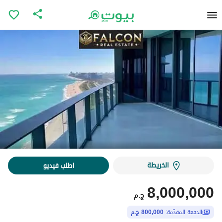
الخريطة
اطلب فيديو
8,000,000
ج.م
الدفعة المقدّمة:
800,000 ج.م