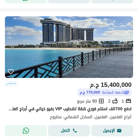
15,400,000
ج.م
الدفعة المقدّمة:
770,000 ج.م
1
2
90 متر مربع
ادفع 700الف استلم فوري شقة تشطيب VIP بفيو خيالي في أبراج العلمين الجديدة
أبراج العلمين، العلمين، الساحل الشمالي، مطروح
اتصل
الإيميل