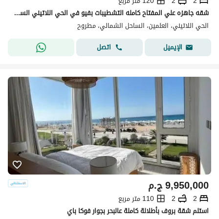
2
2
120 متر مربع
شقه جاهزه علي المفتاح كامله التشطيبات بفيو في الحي اللاتيني الساحل الشمالي Latin Quarter Alamein بجوار مارينا و مراسي
الحي اللاتيني، العلمين، الساحل الشمالي، مطروح
اتصل
الإيميل
9,950,000
ج.م
2
2
110 متر مربع
استلم شقة بروف بأطلالة كاملة عالبحر بجوار فوكا باي