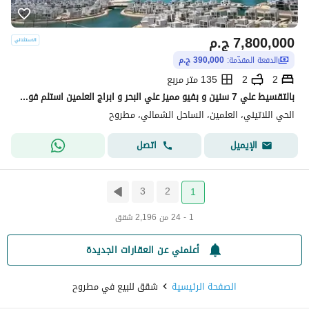
7,800,000
ج.م
الدفعة المقدّمة:
390,000 ج.م
2
2
135 متر مربع
بالتقسيط علي 7 سنين و بفيو مميز علي البحر و ابراج العلمين استلم فوري اخر شقه بحري متشطبه للبيع في الحي اللاتيني العلمين الجديده The Lain District
الحي اللاتيني، العلمين، الساحل الشمالي، مطروح
اتصل
الإيميل
3
2
1
1 - 24 من 2,196 شقق
أعلمني عن العقارات الجديدة
الصفحة الرئيسية
شقق للبيع في مطروح