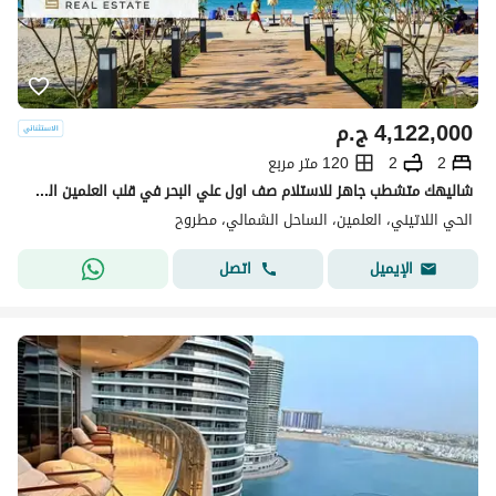
4,122,000
ج.م
2
2
120 متر مربع
شاليهك متشطب جاهز للاستلام صف اول علي البحر في قلب العلمين الجديده بجوار مارينا دقايق لسيدي عبدالرحمن و دقايق لمطار العلمين Latin City
الحي اللاتيني، العلمين، الساحل الشمالي، مطروح
اتصل
الإيميل