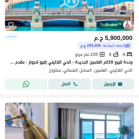
Tru
Broker
™
5,900,000
ج.م
الدفعة المقدّمة:
295,000 ج.م
4
4
228 متر مربع
وحدة للبيع 228م العلمين الجديدة - الحي اللاتيني (فيو لاجونز - مقدم 295,000 ج - إستلام فوري)
الحي اللاتيني، العلمين، الساحل الشمالي، مطروح
اتصل
الإيميل