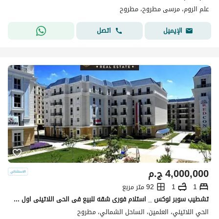
علم الروم، مرسى مطروح، مطروح
اتصل
الإيميل
4,000,000
ج.م
1
1
92 متر مربع
تشطيب سوبر لوكس _ استلام فورى شقه للبيع فى الحى اللاتينى اول صف على البحر فى برايم الوكيشن بجوار مزارين بالقرب من مطار العلمين مراسى وهاسيندا باى
الحي اللاتيني، العلمين، الساحل الشمالي، مطروح