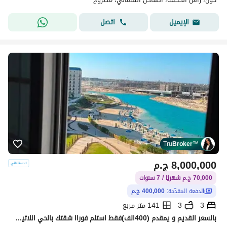
اتصل
الإيميل
Tru
Broker
™
8,000,000
ج.م
70,000 ج.م شهريًا / 7 سنوات
الدفعة المقدّمة:
400,000 ج.م
3
3
141 متر مربع
بالسعر القديم و يمقدم (400الف)فقط استلم فوراا شقتك بالحي اللاتيني بالعلمين الجديده