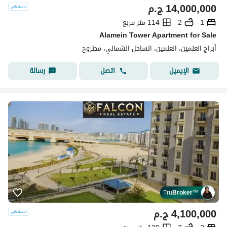
14,000,000
ج.م
1
2
114 متر مربع
Alamein Tower Apartment for Sale
أبراج العلمين، العلمين، الساحل الشمالي، مطروح
اتصل
رسالة
الإيميل
Tru
Broker
™
4,100,000
ج.م