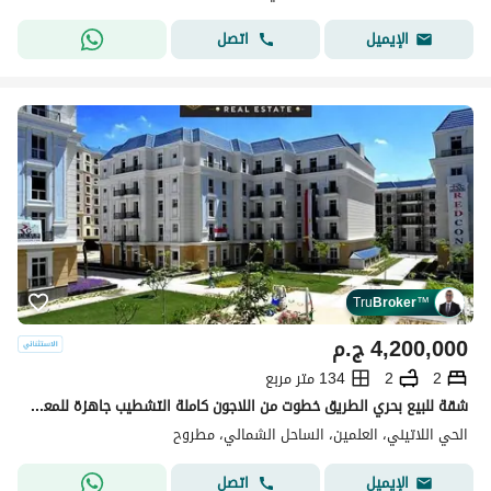
اتصل
الإيميل
Tru
Broker
™
4,200,000
ج.م
2
2
134 متر مربع
شقة للبيع بحري الطريق خطوت من اللاجون كاملة التشطيب جاهزة للمعاينة في الحي اللاتيني بمدينة العلمين الجديدة الساحل الشمالي latin district
الحي اللاتيني، العلمين، الساحل الشمالي، مطروح
اتصل
الإيميل