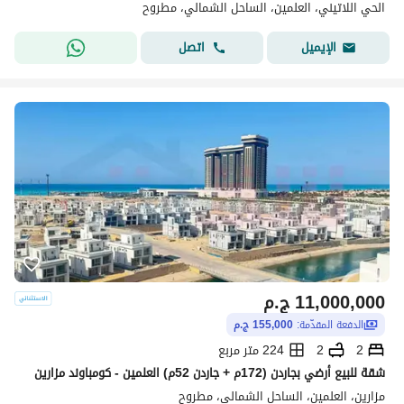
الحي اللاتيني، العلمين، الساحل الشمالي، مطروح
اتصل
الإيميل
11,000,000
ج.م
الدفعة المقدّمة:
155,000 ج.م
2
2
224 متر مربع
شقة للبيع أرضي بجاردن (172م + جاردن 52م) العلمين - كومباوند مزارين
مزارين، العلمين، الساحل الشمالي، مطروح