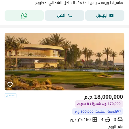
هاسيندا ويست، راس الحكمة، الساحل الشمالي، مطروح
اتصل
الإيميل
18,000,000
ج.م
170,000 ج.م شهريًا / 8 سنوات
الدفعة المقدّمة:
900,000 ج.م
3
4
150 متر مربع
علم الروم