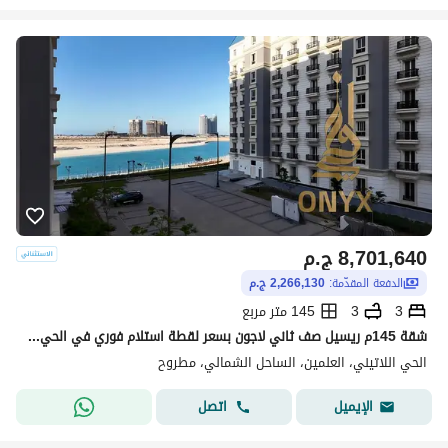
8,701,640
ج.م
الدفعة المقدّمة:
2,266,130 ج.م
3
3
145 متر مربع
شقة 145م ريسيل صف ثاني لاجون بسعر لقطة استلام فوري في الحي اللاتيني بالعلمين الجديدة - Latin District in New Alamein
الحي اللاتيني، العلمين، الساحل الشمالي، مطروح
اتصل
الإيميل