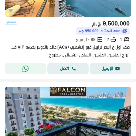
9,500,000
ج.م
الدفعة المقدّمة:
950,000 ج.م
1
2
89 متر مربع
صف اول ع البحر ترابيل فيو [تشطيب+ACs] عائد بالدولار بخدمه VIP في ابراج العلمين الساحل الشمالي دقايق الي مراسي و هاسيندا Alamein Towers - NORTH COAST
أبراج العلمين، العلمين، الساحل الشمالي، مطروح
اتصل
الإيميل