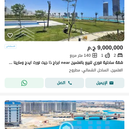
9,000,000
ج.م
2
1
140 متر مربع
شقة ساحلية فوري للبيع بالعلمين near ابراج ذا جيت نورث ايدج ومارينا 5 تشطيب الترا لوكس استلام فوري عالمفتاح
العلمين، الساحل الشمالي، مطروح
اتصل
الإيميل