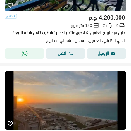
4,200,000
ج.م
2
2
120 متر مربع
دابل فيو ابراج العلمين & لاجون عائد بالدولار تشطيب كامل شقه للبيع في الحي اللاتيني العلمين | Latin Quarter Alamein دقايق من مراسي و مارينا
الحي اللاتيني، العلمين، الساحل الشمالي، مطروح
اتصل
الإيميل