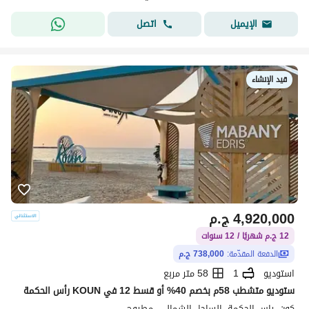
اتصل
الإيميل
قيد الإنشاء
4,920,000
ج.م
12 ج.م شهريًا / 12 سنوات
الدفعة المقدّمة:
738,000 ج.م
استوديو
1
58 متر مربع
ستوديو متشطب 58م بخصم 40% أو قسط 12 في KOUN رأس الحكمة
كون، راس الحكمة، الساحل الشمالي، مطروح