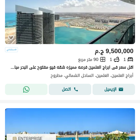
9,500,000
ج.م
1
1
90 متر مربع
اقل سعر فى ابراج العلمين فرصه مميزه شقه فيو مفتوح على البحر مباشره دور مميز دقائق من مراسي Alamein towers north coast
أبراج العلمين، العلمين، الساحل الشمالي، مطروح
اتصل
الإيميل