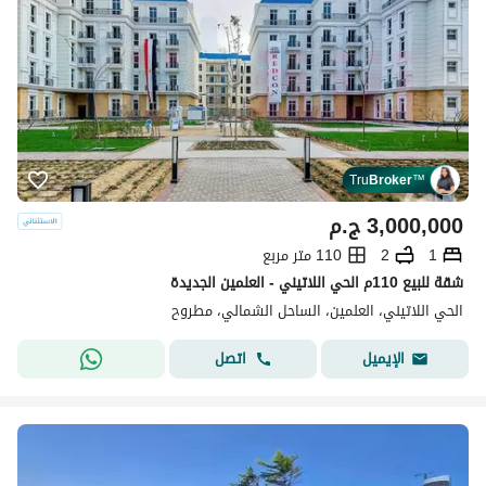
Tru
Broker
™
3,000,000
ج.م
1
2
110 متر مربع
شقة للبيع 110م الحي اللاتيني - العلمين الجديدة
الحي اللاتيني، العلمين، الساحل الشمالي، مطروح
اتصل
الإيميل