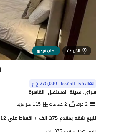
الخريطة
اطلب فيديو
0
الدفعة المقدّمة:
375,000 ج.م
سراى، مدينة المستقبل، القاهرة
2 غرف
2 حمامات
115 متر مربع
للبيع شقه بمقدم 375 الف + اقساط علي 12 سنه بجوار مدينتي بالقاهره الجديده في سرايSarai
التفاصيل
الاتجاهات والمؤشرات
رهن عقار
للبيع شقه بمقدم 375 الف