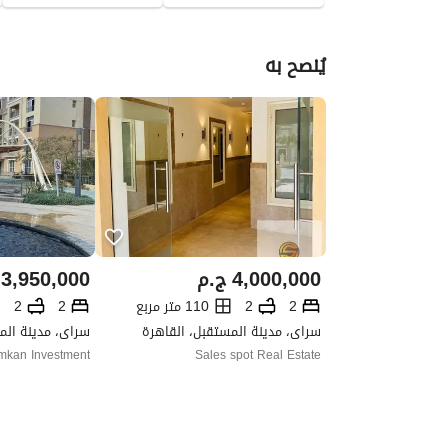
يُنصح به
4,000,000
ج.م
3,950,000
2
2
110 متر مربع
2
2
سراى، مدينة المستقبل، القاهرة
سراى، مدينة الم
mkan Investment
Sales spot Real Estate