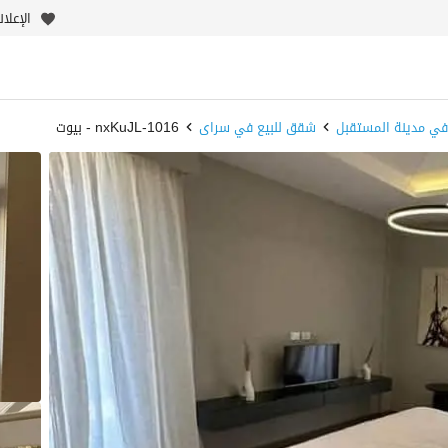
الإعلا
في مدينة المستقبل
شقق للبيع في سراى
1016-nxKuJL - بيوت