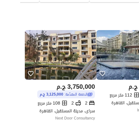
ج.م
3,750,000
ج.م
112 متر مربع
الدفعة المقدّمة:
3,125,000 ج.م
ستقبل، القاهرة
2
2
108 متر مربع
I
سراى، مدينة المستقبل، القاهرة
Next Door Consultancy