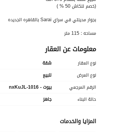
(خصم للكاش 50 % )
بجوار مدينتي في سراي Sarai بالقاهره الجديده
مساحه : 115 متر
تقسيمها : ( غرفتين + 2 حمام + مطبخ امريكاني + ريسبشن كبير )
معلومات عن العقار
مقدم : 375 الف
تقسيط علي 12 سنه
نوع العقار
شقة
سعر الكاش بعد الخصم : 3,750,000
نوع العرض
للبيع
الرقم المرجعي
بيوت - 1016-nxKuJL
للتواصل فون+ واتساب :
عرض معلومات الاتصال
_______________________________
حالة البناء
جاهز
المزايا والخدمات