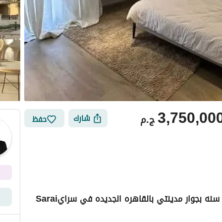
3,750,00
ج.م
شارك
حفظ
ي
الموقع والأماكن القريبة