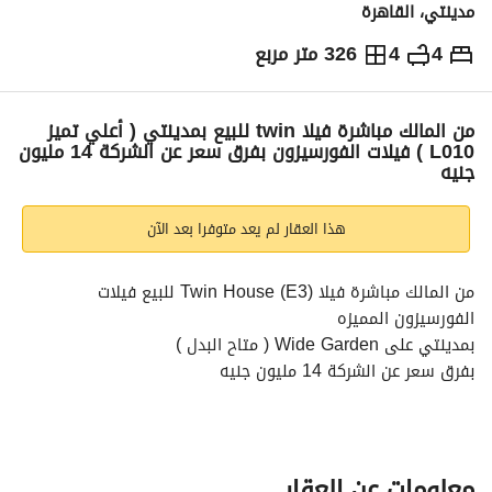
مدينتي، القاهرة
4
4
326 متر مربع
ج.م
24,318,915
والمؤشرات
الاماكن القريبة
من المالك مباشرة فيلا twin للبيع بمدينتي ( أعلي تميز
L010 ) فيلات الفورسيزون بفرق سعر عن الشركة 14 مليون
جنيه
هذا العقار لم يعد متوفرا بعد الآن
من المالك مباشرة فيلا Twin House (E3) للبيع فيلات 
الفورسيزون المميزه
بمدينتي على Wide Garden ( متاح البدل )
بفرق سعر عن الشركة 14 مليون جنيه
تميز عالي L010
مساحة المباني : 266 متر
مساحة الأرض : 326 متر
الغرف : 4 الحمام : 4
معلومات عن العقار