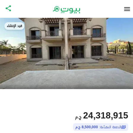
قيد الإنشاء
24,318,915
ج.م
الدفعة المقدّمة:
8,500,000 ج.م