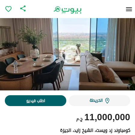
الخريطة
اطلب فيديو
11,000,000
ج.م
كومباوند زد ويست، الشيخ زايد، الجيزة