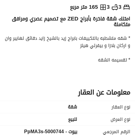
ج.م
11,000,000
3
3
165 متر مربع
امتلك شقة فاخرة بأبراج ZED مع تصميم عصري ومرافق
التفاصيل
الاتجاهات والمؤشرات
رهن عقاري
الا
متكاملة
* شقه متشطبه بالتكييفات بابراج زيد بالشيخ زايد دقائق لهايبر وان 
و اركان بلازا و بيفرلي هيلز
* تقسيمه الشقه
-مساحه 165 متر
-3 غرفه ( ماستر )
-3 حمام
-ريسبشن
معلومات عن العقار
-تيراس
نوع العقار
شقة
الصور الموضحه نموذج لشقه مفروشه
* مميزات الكمبوند
نوع العرض
للبيع
- مساحات خضرات
الرقم المرجعي
بيوت - 5000744-PpMA3s
- كلوب هاوس