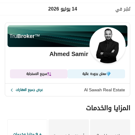
مطبخ مجهز بالكامل
نُشِر في
14 يوليو 2026
فرش فندقي وديكور راقٍ
Tru
Broker
™
الخدمات الشاملة المقدّمة منّا
الإنترنت – المياه – الغاز بالكامل علينا
Ahmed Samir
خدمة عملاء على مدار 24 ساعة
قسم صيانة جاهز للتدخل الفوري
معلن بجودة عالية
سريع الاستجابة
إدارة فندقية محترفة طوال فترة الإقامة
Al Sawah Real Estate
عرض جميع العقارات
تنسيق دخول وخروج بكل سهولة
المزايا والخدمات
مميزات الدوبلكس
دوبلكس مستقل بخصوصية كاملة
موقع مثالي في الزمالك بالقرب من جميع الخدمات والمطاعم
+ 9 مزايا وخدمات