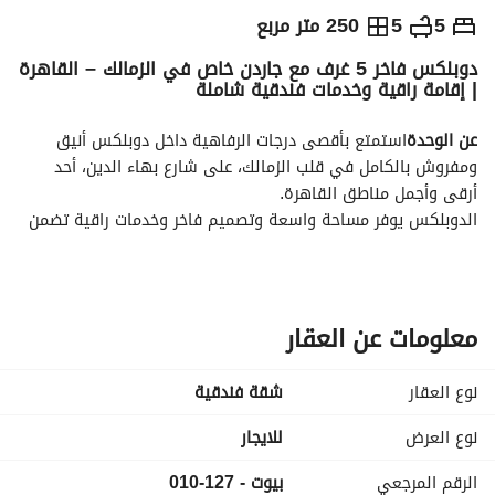
ج.م
13,000
يومياً
5
5
250 متر مربع
دوبلكس فاخر 5 غرف مع جاردن خاص في الزمالك – القاهرة
والمؤشرات
الاماكن القريبة
| إقامة راقية وخدمات فندقية شاملة
عن الوحدة
استمتع بأقصى درجات الرفاهية داخل دوبلكس أنيق 
ومفروش بالكامل في قلب الزمالك، على شارع بهاء الدين، أحد 
أرقى وأجمل مناطق القاهرة. 
الدوبلكس يوفر مساحة واسعة وتصميم فاخر وخدمات راقية تضمن 
لك أقصى درجات الراحة والخصوصية، ما يجعله مثاليًا للعائلات أو 
الضيوف الباحثين عن إقامة هادئة وأنيقة في قلب المدينة. 
معلومات عن العقار
مكونات الدوبلكس
5 غرف نوم واسعة
نوع العقار
شقة فندقية
5 حمامات بتشطيبات فاخرة
نوع العرض
للايجار
ريسبشن كبير ومضيء بمساحة مفتوحة
الرقم المرجعي
بيوت - 127-010