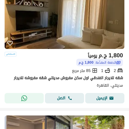
1,800
ج.م
يومياً
الدفعة المقدّمة:
1,800 ج.م
2
1
85 متر مربع
شقه للايجار الفندقي اول سكن مفروش مدينتي شقه مفروشه للايجار
مدينتي، القاهرة
اتصل
الإيميل