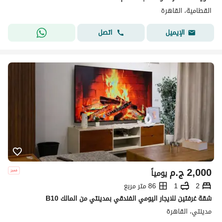
القطامية، القاهرة
اتصل
الإيميل
2,000
ج.م
يومياً
2
1
86 متر مربع
شقة غرفتين للايجار اليومي الفندقي بمدينتي من المالك B10
مدينتي، القاهرة