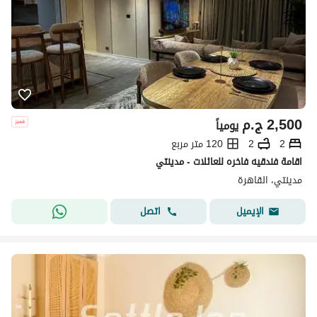
2,500
ج.م
يومياً
2
2
120 متر مربع
اقامة فندقيه فاخره للعائلات - مدينتي
مدينتي، القاهرة
اتصل
الإيميل