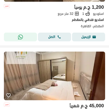
1,200
ج.م
يومياً
استوديو
1
32 متر مربع
استديو فندقي بالمقطم
المقطم، القاهرة
اتصل
الإيميل
45,000
ج.م
شهرياً