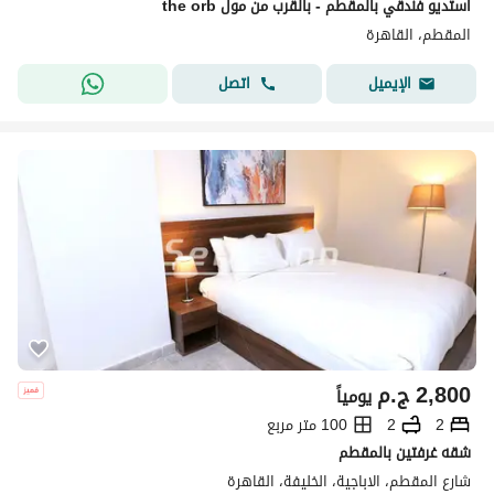
استديو فندقي بالمقطم - بالقرب من مول the orb
المقطم، القاهرة
اتصل
الإيميل
2,800
ج.م
يومياً
2
2
100 متر مربع
شقه غرفتين بالمقطم
شارع المقطم، الاباجية، الخليفة، القاهرة