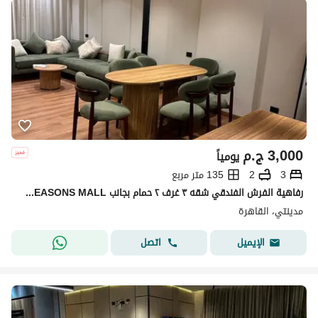
3,000
ج.م
يومياً
3
2
135 متر مربع
رفاهية الفرش الفندقي شقه ٣ غرف ٢ حمام بجانب ALL SEASONS MALL - مدينتي
مدينتي، القاهرة
اتصل
الإيميل