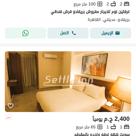
2
2
100 متر مربع
غرفتين نوم للايجار مفروش بريفادو فرش فندقي
بريفادو، مدينتي، القاهرة
اتصل
الإيميل
2,400
ج.م
يومياً
1
1
65 متر مربع
سويت شقه غرفه واحده بالمقطم