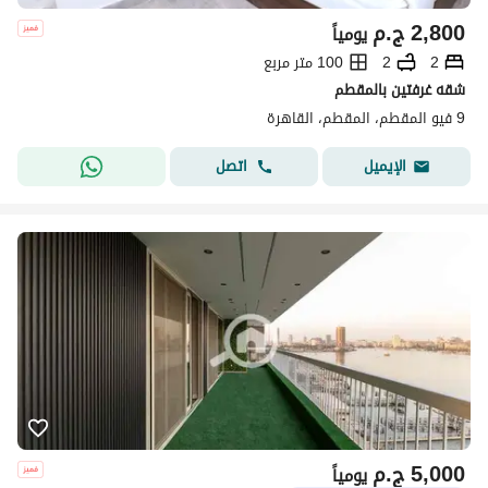
2,800
ج.م
يومياً
2
2
100 متر مربع
شقه غرفتين بالمقطم
9 فيو المقطم، المقطم، القاهرة
اتصل
الإيميل
5,000
ج.م
يومياً