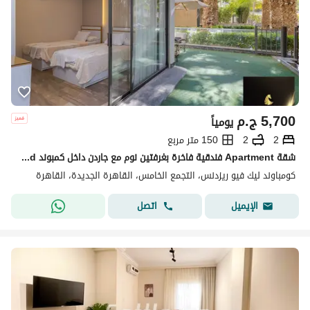
5,700
ج.م
يومياً
2
2
150 متر مربع
شقة Apartment فندقية فاخرة بغرفتين نوم مع جاردن داخل كمبوند Compound ليك فيو Lake View Compound – التجمع الخامس Fifth Settlement| خدمات فندقية شاملة
كومباوند ليك فيو ريزدنس، التجمع الخامس، القاهرة الجديدة، القاهرة
اتصل
الإيميل