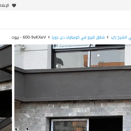
الإعلا
 الشيخ زايد
شقق للبيع في كومباوند دى جويا
600-9vKXeV - بيوت