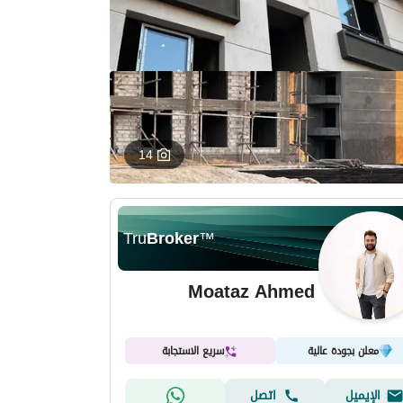
14
Tru
Broker
™
Moataz Ahmed
معلن بجودة عالية
سريع الاستجابة
الإيميل
اتصل