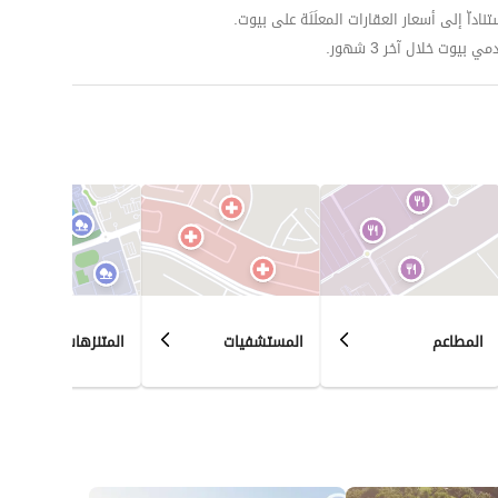
داّ إلى أسعار العقارات المعلَنَة على بيوت.
وت خلال آخر 3 شهور.
المطاعم
المستشفيات
المتنزهات