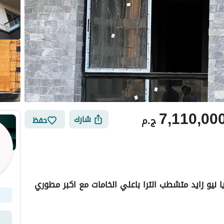
7,110,00
ج.م
شارك
حفظ
12 سنة خصم كاش 48% ديجويا نيو زايد متشطب الترا باعلي الخامات مع اكبر مطوري
أماكن القريبة