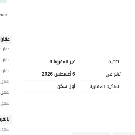
Four
عقارا
عقارات
عقارات
التأثيث
غير المفروشة
شة)
عقارات
نُشِر في
6 أغسطس 2026
شقق 3 غرف نوم للبيع في الجي
الملكية العقارية
أول سكن
شقق 3 غرف نوم للبيع في الشيخ زا
شقق 3 غرف نوم للبيع في كومباوند دى ج
بالقر
شقق لل