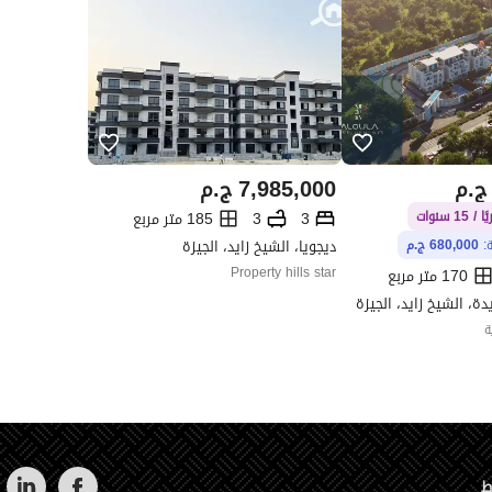
ج.م
7,985,000
ج.م
3
3
185 متر مربع
ديجويا، الشيخ زايد، الجيزة
ة:
680,000 ج.م
Property hills star
170 متر مربع
دة، الشيخ زايد، الجيزة
ة
ط