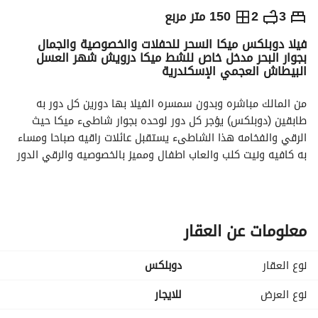
ج.م
1,550
يومياً
3
2
150 متر مربع
فيلا دوبلكس ميكا السحر للحفلات والخصوصية والجمال
والمؤشرات
الاماكن القريبة
بجوار البحر مدخل خاص للشط ميكا درويش شهر العسل
البيطاش العجمي الإسكندرية
من المالك مباشره وبدون سمسره الفيلا بها دورين كل دور به 
طابقين (دوبلكس) يؤجر كل دور لوحده بجوار شاطىء ميكا حيث 
الرقي والفخامه هذا الشاطىء يستقبل عائلات راقيه صباحا ومساء 
به كافيه ونيت كلب والعاب اطفال ومميز بالخصوصيه والرقي الدور 
الاول به طابقين الطابق الاول مكون من حديقه ومساحه خارجيه 
علي شكل ارش الهوا فيه يرد الروح لانه ملاصق لملعب التنس وبه 
أيضا مدخلين واحد من الحديقه والآخر من المطبخ كبير الحجم ويوجد 
به مطبخ وحمام وصاله وسفره واستقبال
معلومات عن العقار
تصلح لاقامه حفلات عيد الميلاد الخطوبه والزواج حديقه في الارضي 
والدور الأرضي
نوع العقار
دوبلكس
والطابق الثاني به ثلاث غرف بهم ٤ سراير و حمام وصاله وشرفه 
الدور الثاني به طابقين الطابق الاول مكون من غرفتين وصاله 
نوع العرض
للايجار
وسفره وانتريه ومطبخ وحمام وغرفتين بهم ٣ سراير ومطل علي 