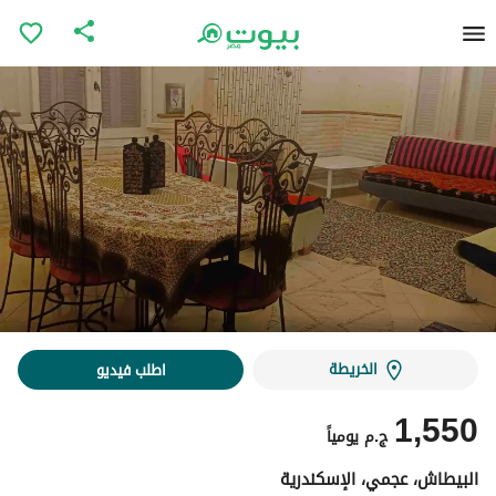
الخريطة
اطلب فيديو
1,550
ج.م
يومياً
البيطاش، عجمي، الإسكندرية