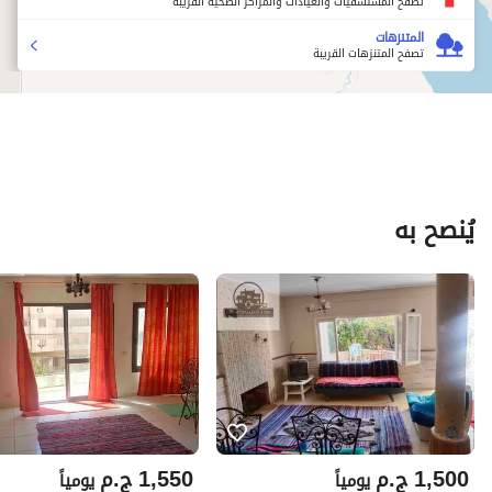
تصفح المستشفيات والعيادات والمراكز الصحية القريبة
المتنزهات
تصفح المتنزهات القريبة
يُنصح به
1,500
ج.م
1,550
ج.م
يومياً
يومياً