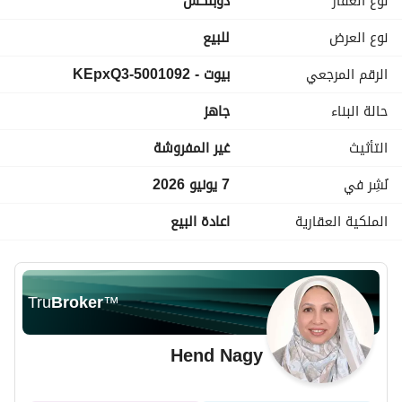
نوع العقار
دوبلكس
التشطيب: سوبر لوكس
السعر: 12,500,000 جنيه
نوع العرض
للبيع
مميزات الوحدة:
الرقم المرجعي
بيوت - 5001092-KEpxQ3
تصميم داخلي عصري وراقي
تقسيم مثالي يناسب العائلة الكبيرة
حالة البناء
جاهز
إضاءة وتهوية ممتازة
موقع استراتيجي بالقرب من الخدمات، المدارس والمولات
التأثيث
غير المفروشة
نُشِر في
7 يونيو 2026
الملكية العقارية
اعادة البيع
Tru
Broker
™
Hend Nagy