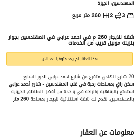
المهندسين، الجيزة
3
2
260 متر مربع
ج.م
3,700
يومياً
والمؤشرات
الاماكن القريبة
شقه للايجار 260 م في احمد عرابي في المهندسين بجوار
بنزينه موبيل قريب من الخدمات
هذا العقار لم يعد متوفرا بعد الآن
20 شارع الهادى متفرع من شارع احمد عرابى الدور السابع
سكن راقٍ بمساحات رحبة في قلب المهندسين - شارع أحمد عرابي
استمتع بالرفاهية والراحة في واحدة من أفضل المناطق الحيوية 
بالمهندسين. نقدم لك شقة استثنائية للإيجار بمساحة 
260 متر 
مربع
، تتميز بتصميم داخلي ذكي يمنحك الشعور بالاتساع 
والخصوصية في آن واحد. 
تفاصيل التقسيم الداخلي:
الغرف:
 تضم الشقة 
3 غرف نوم
 واسعة، تم تصميمها بعناية 
معلومات عن العقار
لتوفر إضاءة طبيعية وتهوية ممتازة طوال اليوم. 