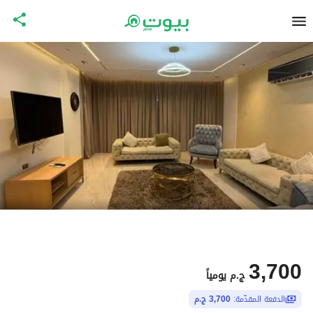
3,700
ج.م
يومياً
الدفعة المقدّمة:
3,700 ج.م