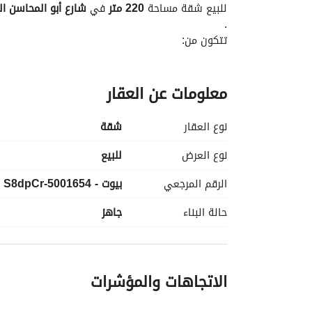
للبيع شقة مساحة 
220 متر
 في 
شارع أبو المحاسن ا
. 
تتكون من:
3 غرف نوم
معلومات عن العقار
ليفنج
3 حمامات
ريسبشن 3 قطع
نوع العقار
شقة
البيع شامل 
التكييفات والمطبخ
. 
نوع العرض
للبيع
المطلوب: 
5,000,000 جنيه
الرقم المرجعي
بيوت - 5001654-S8dpCr
للتواصل والاستفسار يرجى الاتصال أو إرسال رسالة. 
حالة البناء
جاهز
الاتجاهات والمؤشرات
=====================================