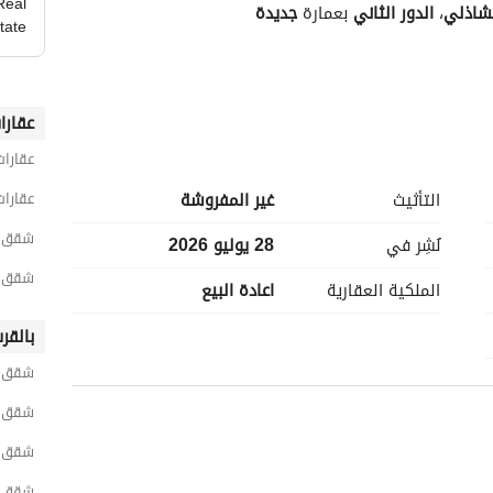
Real
لشاذلي
، 
الدور الثاني
 بعمارة 
جديدة
tate
عقارا
عقارات
التأثيث
غير المفروشة
عقارات
شقق 3 غرف نوم للبيع في الجي
نُشِر في
28 يوليو 2026
شقق 3 غرف نوم للبيع في العجو
الملكية العقارية
اعادة البيع
بالقر
شقق ل
شقق ل
شقق ل
==========================
شقق لل