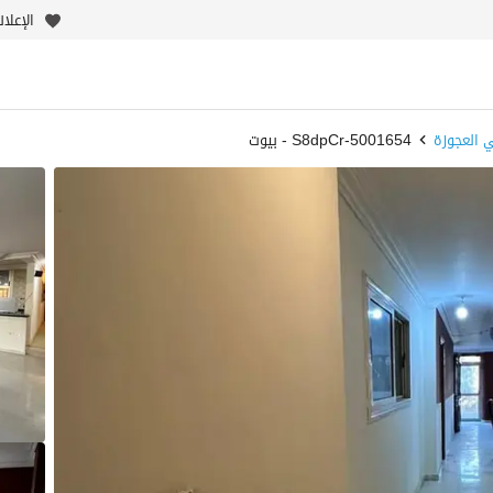
الإعلا
 العجوزة
5001654-S8dpCr - بيوت