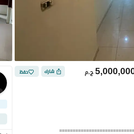
5,000,00
ج.م
شارك
حفظ
ي
الموقع والأماكن القريبة
===========================