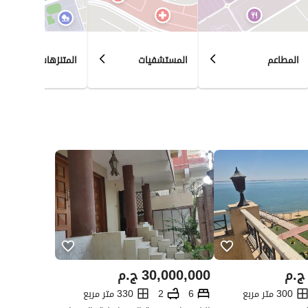
المطاعم
المستشفيات
المتنزهات
ج.م
30,000,000
ج.م
300 متر مربع
6
2
330 متر مربع