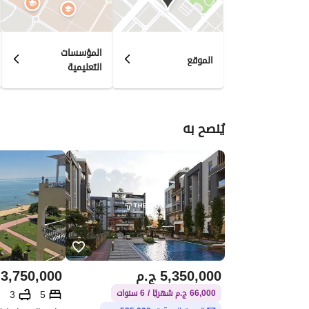
المؤسسات
الموقع
التعليمية
يُنصح به
5,350,000
ج.م
3,750,000
3
5
66,000 ج.م شهريًا / 6 سنوات