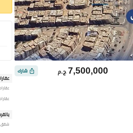
7,500,000
ج.م
شارك
عقارا
عقارات
عقارات
بالقر
شقق ل
أماكن القريبة