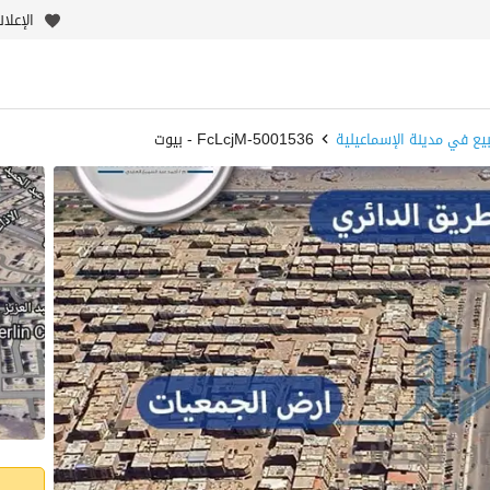
الإعلا
ع في مدينة الإسماعيلية
5001536-FcLcjM - بيوت