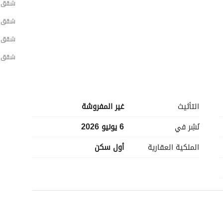
شقق ل
شقق لل
شقق لل
شقق ل
التأثيث
غير المفروشة
نُشِر في
6 يونيو 2026
الملكية العقارية
أول سكن