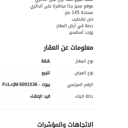
موقع مميز جدًا مباشرة على الدائري
مساحة 145 متر
نص تشطيب
حصة في أرض العقار
يوجد أسانسير
مدخل وسلّم العمارة متشطب تشطيب راقي
معلومات عن العقار
الأدوار المتاحة:
* الدور الثالث علوي
* الدور الرابع علوي
نوع العقار
شقة
نظام السداد:
* 50% مقدم
نوع العرض
للبيع
* باقي المبلغ على 6 شهور
الرقم المرجعي
بيوت - 5001536-FcLcjM
* الاستلام خلال 6 شهور
السعر: 7,500,000 جنيه
حالة البناء
قيد الإنشاء
فرصة ممتازة للسكن أو الاستثمار
الاتجاهات والمؤشرات