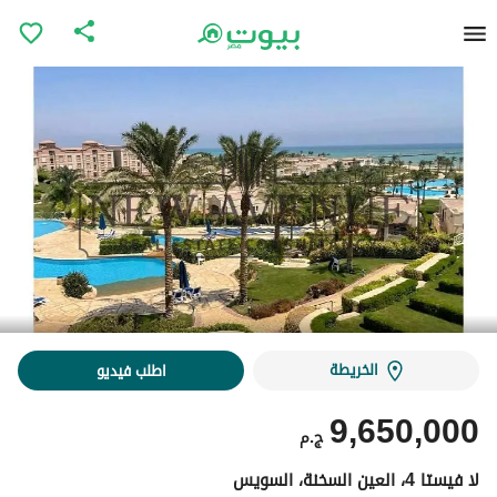
الخريطة
اطلب فيديو
9,650,000
ج.م
لا فيستا 4، العين السخنة، السويس