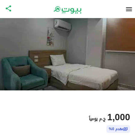
1,000
ج.م
يومياً
مقدم 0%