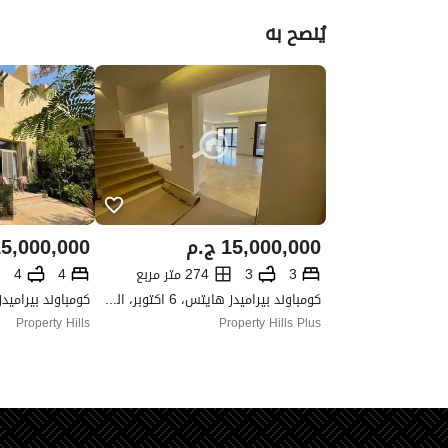
يُنصح به
15,000,000
ج.م
5,000,000
3
3
274 متر مربع
4
4
كومباوند بيراميدز هايتس، 6 اكتوبر، الجيزة
Property Hills
Property Hills Plus