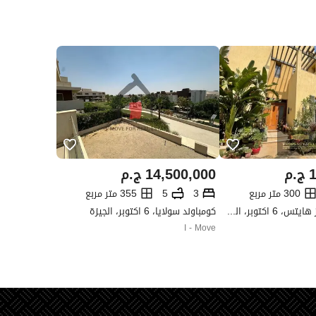
1
ج.م
14,500,000
ج.م
300 متر مربع
3
5
355 متر مربع
كومباوند بيراميدز هايتس، 6 اكتوبر، الجيزة
كومباوند سولايا، 6 اكتوبر، الجيزة
I - Move