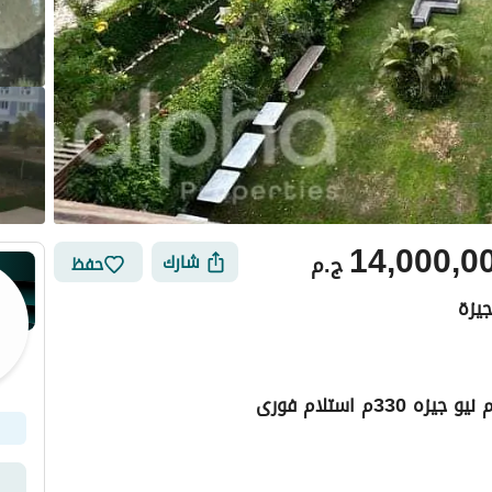
14,000,0
ج.م
شارك
حفظ
3م استلام فورى
ي
الموقع والأماكن القريبة