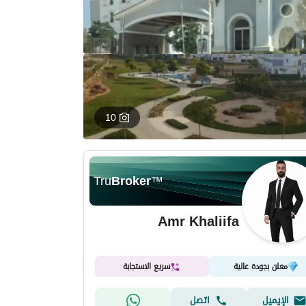
10
Tru
Broker
™
Amr Khaliifa
معلن بجودة عالية
سريع الاستجابة
الإيميل
اتصل