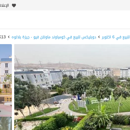
الإعلا
 في 6 اكتوبر
دوبليكس للبيع في كومباوند ماونتن فيو - جيزة بلاتوه
AK13 - 