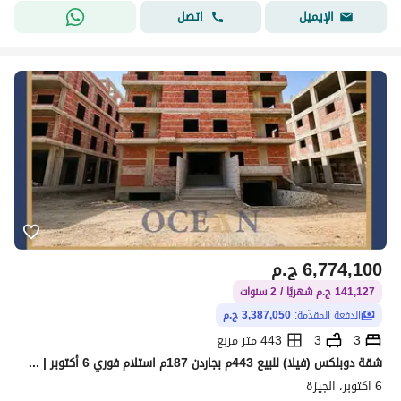
اتصل
الإيميل
6,774,100
ج.م
141,127 ج.م شهريًا / 2 سنوات
الدفعة المقدّمة:
3,387,050 ج.م
3
3
443 متر مربع
شقة دوبلكس (فيلا) للبيع 443م بجاردن 187م استلام فوري 6 أكتوبر | خلف جامعة القاهرة الفرع الدولي
6 اكتوبر، الجيزة