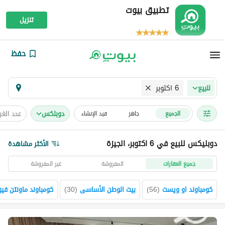
تطبيق بيوت
تنزيل
حفظ
6 اكتوبر
للبيع
دوبلكس
عدد الغ
الجميع
جاهز
قيد الإنشاء
دوبليكس للبيع في 6 اكتوبر، الجيزة
الأكثر مشاهدة
جميع العقارات
المفروشة
غير المفروشة
كومباوند او ويست
(
56
)
بيت الوطن الأساسى
(
30
)
كومباوند ماونتن في