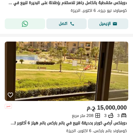
دوبلكس متشطبة بالكامل جاهز للاستلام بإطلالة على البحيرة للبيع في نيو جيزة 6 أكتوبر من تطوير جي ديفلوبمنتس (المعروفة باسم نيو جيزة ديفلوبمنتس)
كومباوند نيو جيزه، 6 اكتوبر، الجيزة
اتصل
الإيميل
15,000,000
ج.م
3
3
208 متر مربع
دوبلكس أرضي كورنر بحديقة للبيع في بالم باركس بالم هيلز 6 أكتوبر تشطيب سوبر لوكس بالمطبخ Palm Parks Palm Hills 6th of October
كومباوند بالم باركس، 6 اكتوبر، الجيزة