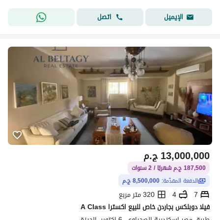
اتصل
الإيميل
13,000,000
ج.م
187,500 ج.م شهريًا / 2 سنوات
الدفعة المقدّمة:
8,500,000 ج.م
7
4
320 متر مربع
فيلا دوبلكس بجاردن خاص للبيع اكسترا A Class
طريق مصر اسكندرية الصحراوي، 6 اكتوبر، الجيزة