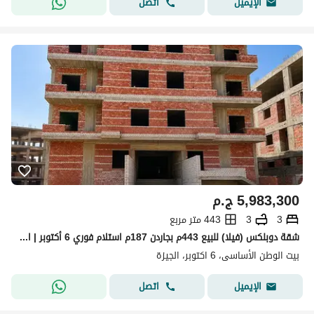
اتصل
الإيميل
5,983,300
ج.م
3
3
443 متر مربع
شقة دوبلكس (فيلا) للبيع 443م بجاردن 187م استلام فوري 6 أكتوبر | امام مدخل زايد 4
بيت الوطن الأساسى، 6 اكتوبر، الجيزة
اتصل
الإيميل