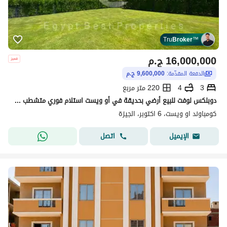
Tru
Broker
™
16,000,000
ج.م
الدفعة المقدّمة:
9,600,000 ج.م
3
4
220 متر مربع
دوبلكس لوفت للبيع أرضي بحديقة في أو ويست استلام فوري متشطب 3غرف
كومباوند او ويست، 6 اكتوبر، الجيزة
اتصل
الإيميل