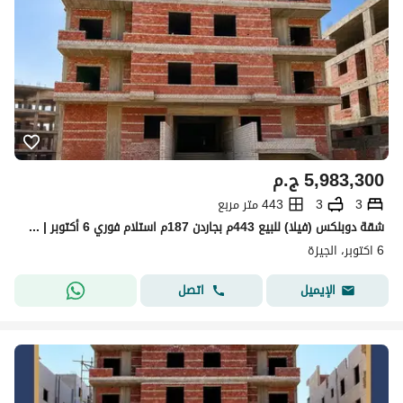
5,983,300
ج.م
3
3
443 متر مربع
شقة دوبلكس (فيلا) للبيع 443م بجاردن 187م استلام فوري 6 أكتوبر | تطل على كومباوند جنة
6 اكتوبر، الجيزة
اتصل
الإيميل