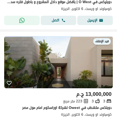
دوبليكس في O West | بأفضل موقع داخل المشروع و باطول فتره سداد و افضل سعر
كومباوند او ويست، 6 اكتوبر، الجيزة
اتصل
الإيميل
قيد الإنشاء
13,000,000
ج.م
3
3
223 متر مربع
دوبلكس متشطب في Owest لشركة اوراسكوم امام مول مصر
كومباوند او ويست، 6 اكتوبر، الجيزة