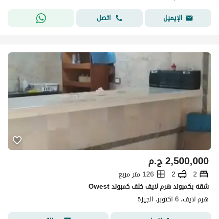
اتصل
الإيميل
2,500,000
ج.م
2
2
126 متر مربع
شقه بكمبوند هرم لايف خلف كمبوند Owest
هرم لايف، 6 اكتوبر، الجيزة