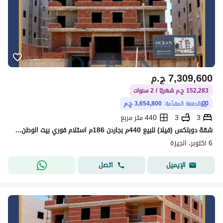
7,309,600
ج.م
152,283 ج.م شهريًا / 2 سنوات
الدفعة المقدّمة:
3,654,800 ج.م
3
3
440 متر مربع
شقة دوبلكس (فيلا) للبيع 440م بجاردن 186م استلام فوري بيت الوطن الأساسي 6 أكتوبر | خلف جامعة القاهرة الفرع الدولي
6 اكتوبر، الجيزة
اتصل
الإيميل