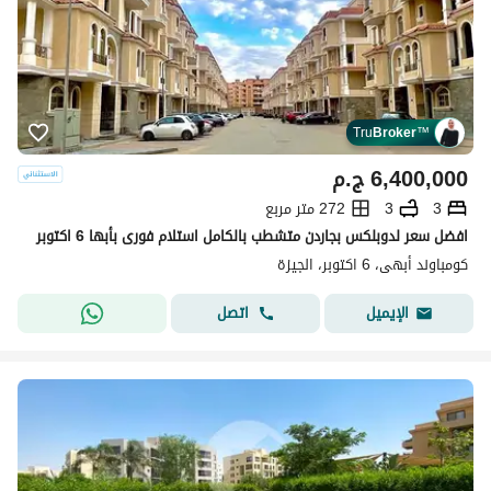
Tru
Broker
™
6,400,000
ج.م
3
3
272 متر مربع
افضل سعر لدوبلكس بجاردن متشطب بالكامل استلام فورى بأبها 6 اكتوبر
كومباوند أبهى، 6 اكتوبر، الجيزة
اتصل
الإيميل