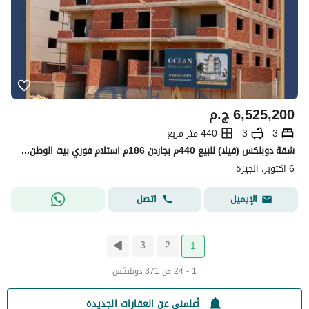
6,525,200
ج.م
3
3
440 متر مربع
شقة دوبلكس (فيلا) للبيع 440م بجاردن 186م استلام فوري بيت الوطن الأساسي 6 أكتوبر | على بعد دقائق من مطار سفنكس
6 اكتوبر، الجيزة
اتصل
الإيميل
3
2
1
1 - 24 من 371 دوبليكس
أعلمني عن العقارات الجديدة