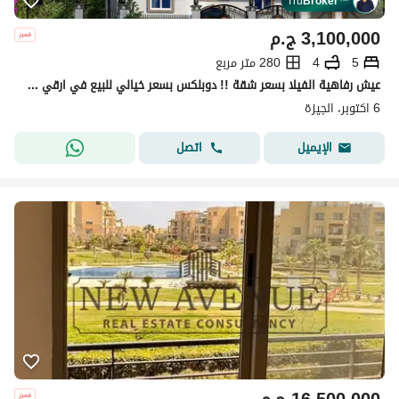
Tru
Broker
™
3,100,000
ج.م
5
4
280 متر مربع
عيش رفاهية الفيلا بسعر شقة !! دوبلكس بسعر خيالي للبيع في ارقي احياء (6 أكتوبر )
6 اكتوبر، الجيزة
اتصل
الإيميل