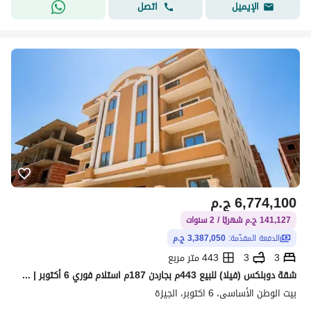
اتصل
الإيميل
6,774,100
ج.م
141,127 ج.م شهريًا / 2 سنوات
الدفعة المقدّمة:
3,387,050 ج.م
3
3
443 متر مربع
شقة دوبلكس (فيلا) للبيع 443م بجاردن 187م استلام فوري 6 أكتوبر | على بعد خطوات من مطار سفنكس
بيت الوطن الأساسى، 6 اكتوبر، الجيزة