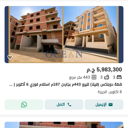
5,983,300
ج.م
3
3
443 متر مربع
شقة دوبلكس (فيلا) للبيع 443م بجاردن 187م استلام فوري 6 أكتوبر | على بعد خطوات من مطار سفنكس
6 اكتوبر، الجيزة
اتصل
الإيميل