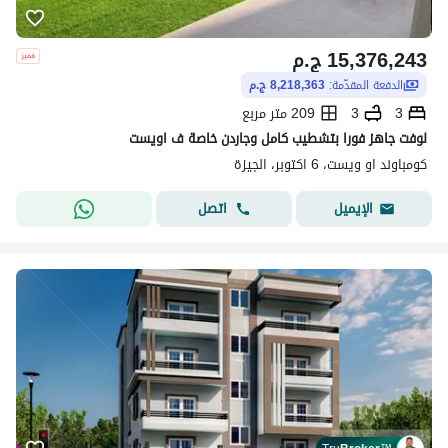
15,376,243
ج.م
الدفعة المقدّمة:
8,218,363 ج.م
3
3
209 متر مربع
لوفت جاهز فورا بتشطيب كامل وجاردن خاصة ف اويست
كومباوند او ويست، 6 اكتوبر، الجيزة
اتصل
الإيميل