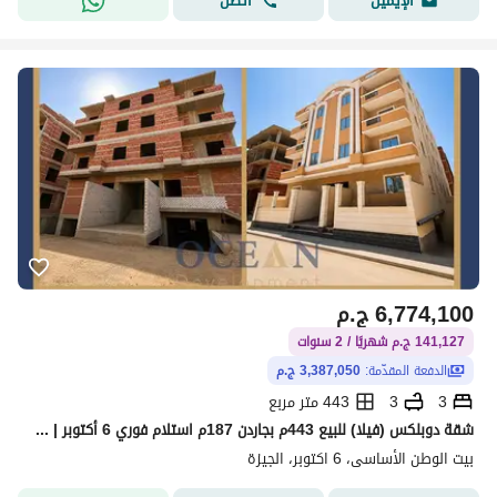
اتصل
الإيميل
6,774,100
ج.م
141,127 ج.م شهريًا / 2 سنوات
الدفعة المقدّمة:
3,387,050 ج.م
3
3
443 متر مربع
شقة دوبلكس (فيلا) للبيع 443م بجاردن 187م استلام فوري 6 أكتوبر | خلف جامعة القاهرة الفرع الدولي
بيت الوطن الأساسى، 6 اكتوبر، الجيزة