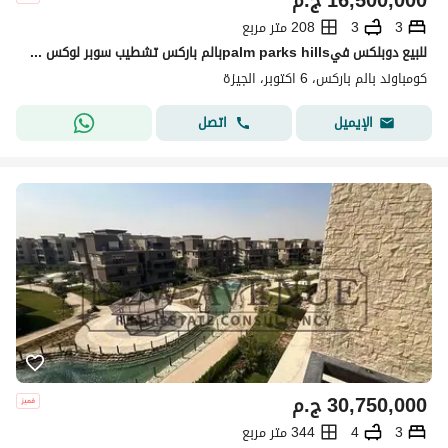
16,500,000
ج.م
3
3
208 متر مربع
للبيع دوبلكس فيpalm parks hillsبالم باركس تشطيب سوبر لوكس بالمطبخ و الاجهزة يطل مباشرة علي حمام السباحة و لاندسكيب دور ثاني و ثالث
كومباوند بالم باركس، 6 اكتوبر، الجيزة
اتصل
الإيميل
30,750,000
ج.م
3
4
344 متر مربع