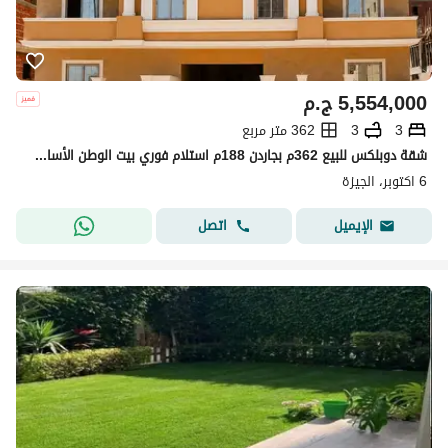
5,554,000
ج.م
3
3
362 متر مربع
شقة دوبلكس للبيع 362م بجاردن 188م استلام فوري بيت الوطن الأساسي 6 أكتوبر | أمام مدخل الشيخ زايد 4
6 اكتوبر، الجيزة
اتصل
الإيميل