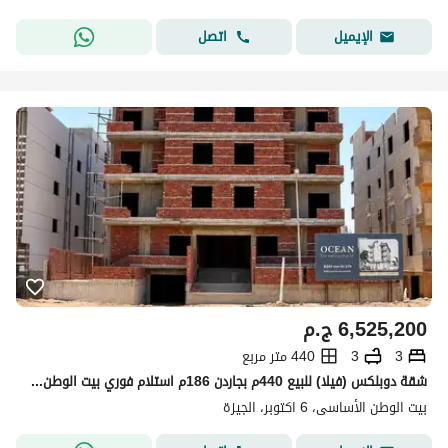
اتصل
الإيميل
6,525,200
ج.م
3
3
440 متر مربع
شقة دوبلكس (فيلا) للبيع 440م بجاردن 186م استلام فوري بيت الوطن الأساسي 6 أكتوبر | على بعد خطوات من وصلة دهشور
بيت الوطن الأساسى، 6 اكتوبر، الجيزة