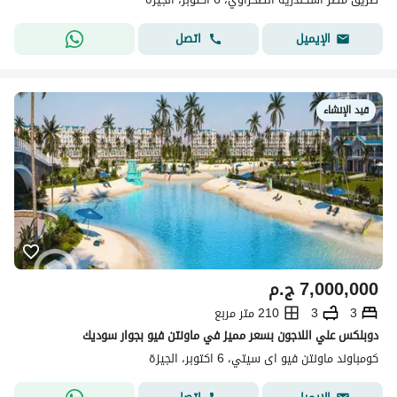
اتصل
الإيميل
قيد الإنشاء
7,000,000
ج.م
3
3
210 متر مربع
دوبلكس علي اللاجون بسعر مميز في ماونتن فيو بجوار سوديك
كومباوند ماونتن فيو اى سيتي، 6 اكتوبر، الجيزة