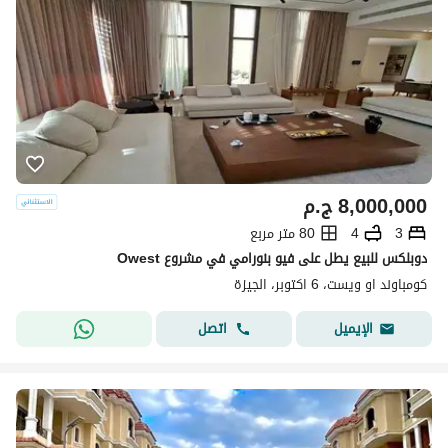
8,000,000
ج.م
3
4
80 متر مربع
دوبلكس للبيع يطل على فيو بنورامي في مشروع Owest
كومباوند او ويست، 6 اكتوبر، الجيزة
اتصل
الإيميل