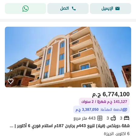
اتصل
الإيميل
6,774,100
ج.م
141,127 ج.م شهريًا / 2 سنوات
الدفعة المقدّمة:
3,387,050 ج.م
3
3
443 متر مربع
شقة دوبلكس (فيلا) للبيع 443م بجاردن 187م استلام فوري 6 أكتوبر | على بعد خطوات من وصلة دهشور
6 اكتوبر، الجيزة