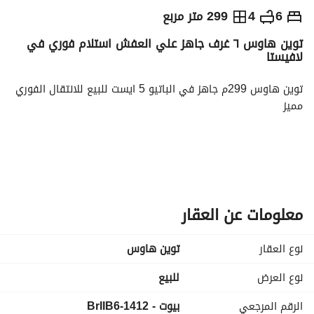
ج.م
10,000,000
6
4
299 متر مربع
توين هاوس ٦ غرف جاهز علي العفش استلام فوري في
التفاصيل
الاتجاهات والمؤشرات
رهن عقاري
الا
لافيستا
توين هاوس 299م جاهز في الباتيو 5 ايست للبيع للانتقال الفوري 
مميز
نوع الوحدة/ توين هاوس
مساحة /299متر
السعر الإجمالي/ 10000000
معلومات عن العقار
خصم مميز للكاش
جاهزة
نوع العقار
توين هاوس
نوع العرض
للبيع
موقع مدينه الشروق patio 5 east
الرقم المرجعي
بيوت - 1412-BrIIB6