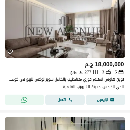
18,000,000
ج.م
5
3
277 متر مربع
توين هاوس استلام فوري متشطيب بالكامل سوبر لوكس للبيع فى كومباوند جرين فالى الشروق green valley - el shorouk
الحي الخامس، مدينة الشروق، القاهرة
اتصل
الإيميل