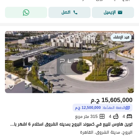
اتصل
الإيميل
قيد الإنشاء
15,605,000
ج.م
الدفعة المقدّمة:
12,500,000 ج.م
4
4
315 متر مربع
توين هاوس للبيع في كمبوند البروج بمدينه الشروق استلام 6 اشهر باقل سعر في الكمبوند بتسهيلات في السداد - برايم لوكيشن في الكمبوند
البروج، مدينة الشروق، القاهرة