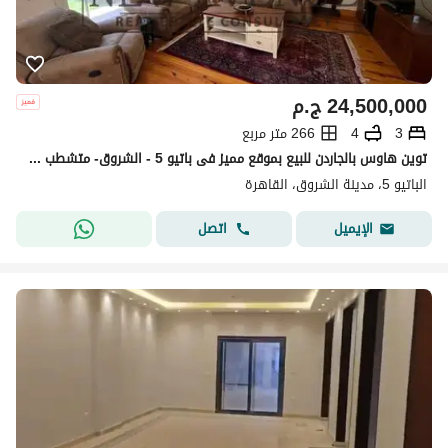
24,500,000
ج.م
3
4
266 متر مربع
توين هاوس بالجاردن للبيع بموقع مميز فى باتيو 5 - الشروق- متشطب بالكامل بالتكييفات - El Patio 5
الباتيو 5، مدينة الشروق، القاهرة
اتصل
الإيميل