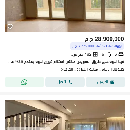
28,900,000
ج.م
الدفعة المقدّمة:
7,225,000 ج.م
6
5
482 متر مربع
فيلا للبيع على طريق السويس مباشرا استلام فورى للبيع بمقدم 25% على فتره سداد مريحه في كيلوباترا
كليوباترا بالاس، مدينة الشروق، القاهرة
اتصل
الإيميل