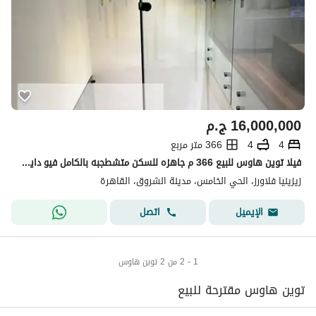
16,000,000
ج.م
4
4
366 متر مربع
فيلا توين هاوس للبيع 366 م جاهزه للسكن متشطجبه بالكامل فيو دايركت علي لاند سكيب في اقوي لوكيشن التجمع الخامس
زيزينيا فلاورز، الحي الخامس، مدينة الشروق، القاهرة
اتصل
الإيميل
1 - 2 من 2 توين هاوس
توين هاوس مقترحة للبيع