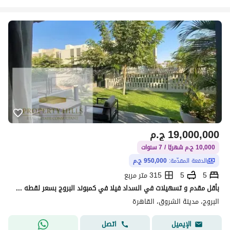
19,000,000
ج.م
10,000 ج.م شهريًا / 7 سنوات
الدفعة المقدّمة:
950,000 ج.م
5
5
315 متر مربع
بأقل مقدم و تسهيلات في السداد فيلا في كمبوند البروج بسعر لقطه متاح معاينه
البروج، مدينة الشروق، القاهرة
اتصل
الإيميل