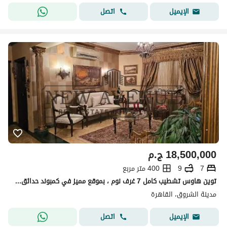
اتصل
الإيميل
18,500,000
ج.م
7
9
400 متر مربع
توين هاوس تشطيب كامل 7 غرف نوم ، بموقع مميز في كمبوند حدائق الشروق Hadayek El Shorouk Compound
مدينة الشروق، القاهرة
اتصل
الإيميل