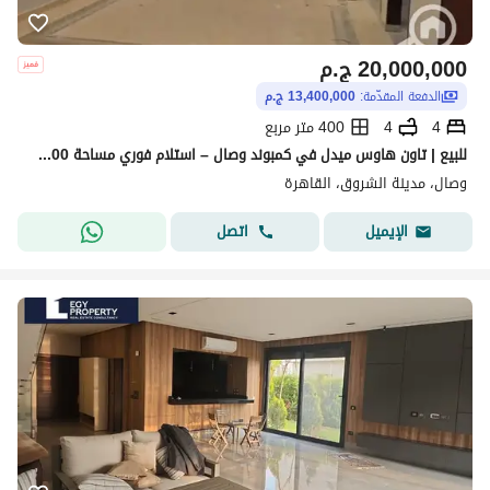
20,000,000
ج.م
الدفعة المقدّمة:
13,400,000 ج.م
4
4
400 متر مربع
للبيع | تاون هاوس ميدل في كمبوند وصال – استلام فوري مساحة 400 متر
وصال، مدينة الشروق، القاهرة
اتصل
الإيميل