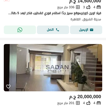
14,500,000
ج.م
4
3
336 متر مربع
فيلا توين كورنربموقع مميز جدًا استلام فوري تشطيب فاخر تبعد 5 دقائق عن نادي هليوبوليس في الشروق 1
مدينة الشروق، القاهرة
اتصل
الإيميل
20,000,000
ج.م
4
4
201 متر مربع