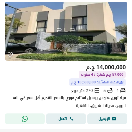
14,000,000
ج.م
57,000 ج.م شهريًا / 4 سنوات
الدفعة المقدّمة:
10,500,000 ج.م
4
5
270 متر مربع
فيلا توين هاوس ريسيل استلام فوري بالسعر القديم أقل سعر في السوق و بتسهيلات لسرعة البيع في كمبوند البروج الشروق
البروج، مدينة الشروق، القاهرة
اتصل
الإيميل