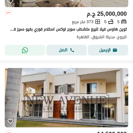
25,000,000
ج.م
5
5
373 متر مربع
توين هاوس فيلا للبيع متشطب سوبر لوكس استلام فوري بفيو مميز في البروج - الشروق Al Burouj
البروج، مدينة الشروق، القاهرة
اتصل
الإيميل