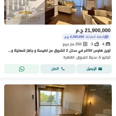
21,900,000
ج.م
الدفعة المقدّمة:
4,380,000 ج.م
4
3
250 متر مربع
توين هاوس 250م في مدخل 2 الشروق من لافيستا و جاهز للمعاينة والاستلام فورا بمجرد التعاقد و هبيعه بأقل من سعره الاصلي
الباتيو 5، مدينة الشروق، القاهرة
اتصل
الإيميل