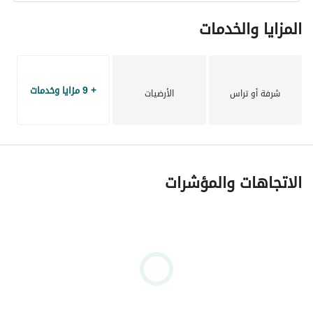
كما أننا محترفون في استخدام هذه المعرفة لمساعدة عملائنا إما 
في إيجاد منزل أحلامهم أو إستثمار أموالهم في المكان المناسب 
المزايا والخدمات
سواء على المدى القصير والطويل. 
عنوان الشركة: الدور الأول, عمارة 38 شارع سوريا, المهندسين, 
بجانب مول بلاتنيوم
+ 9 مزايا وخدمات
شرفة أو تراس
الأرضيات
الاتجاهات والمؤشرات