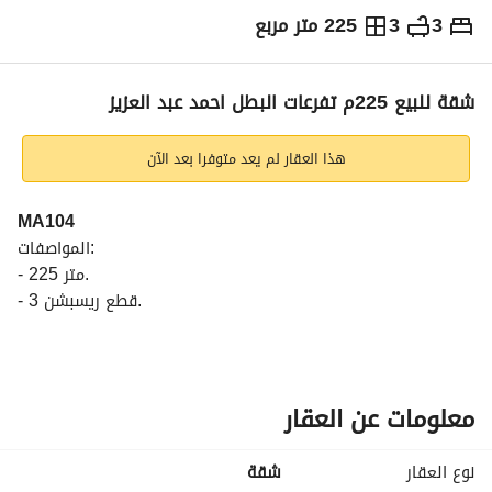
3
3
225 متر مربع
ج.م
10,800,000
التفاصيل
الاتجاهات والمؤشرات
رهن عقاري
الا
شقة للبيع 225م تفرعات البطل احمد عبد العزيز
هذا العقار لم يعد متوفرا بعد الآن
MA104
المواصفات:
- 225 متر. 
- 3 قطع ريسبشن. 
- 3 غرفة . 
- 3 حمام. 
- مطبخ. 
- الدور 3 . 
معلومات عن العقار
- 2 أسانسير. 
نوع العقار
شقة
المميزات: