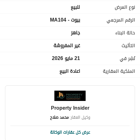
- الواجهة امامية . 
نوع العرض
للبيع
- مباني حديثة 2023 . 
الرقم المرجعي
بيوت - MA104
- قابلة للتسجيل في الشهر العقاري . 
- حصه في الأرض . 
حالة البناء
جاهز
- بجوار أرقى البراندات والمطاعم والكافيهات. 
- خطوات من شارع البطل احمد عبد العزيز . 
التأثيث
غير المفروشة
- خطوات من شارع جامعة الدول العربية . 
- تشطيب الترا سوبر لوكس. 
نُشِر في
21 مايو 2026
- عداد كهرباء كارت . 
الملكية العقارية
اعادة البيع
- غاز طبيعي . 
- امن 24 ساعه . 
----------------------
نبذة عن الشركة:
Property Insider
نظرًا لأننا من أفضل المستشارين العقاريين في مصر، فإننا نؤمن أن 
المعرفة هي السلاح الأقوى لدى المستشار العقاري الناجح، ولذلك 
وكيل العقار:
محمد صلاح
نحن دائماً على متابعة كل جديد في السوق العقاري وتحديث 
معلوماتنا ومعرفتنا حول الأسواق ذات الصلة والمؤثرة في عملنا، 
عرض كل عقارات الوكالة