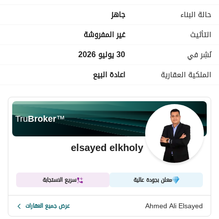
تراس)
حالة البناء
جاهز
الإجمالي:
• 3 غرف نوم + غرفة مربية
التأثيث
غير المفروشة
• 5 حمامات
نُشِر في
30 يوليو 2026
الملكية العقارية
اعادة البيع
Tru
Broker
™
elsayed elkholy
معلن بجودة عالية
سريع الاستجابة
Ahmed Ali Elsayed
عرض جميع العقارات