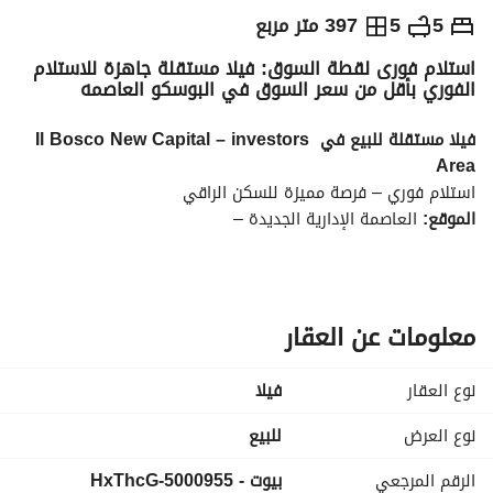
ج.م
22,000,000
5
5
397 متر مربع
استلام فورى لقطة السوق: فيلا مستقلة جاهزة للاستلام
التفاصيل
الاتجاهات والمؤشرات
رهن عقاري
الا
الفوري بأقل من سعر السوق في البوسكو العاصمه
فيلا مستقلة للبيع في Il Bosco New Capital – investors 
Area
استلام فوري – فرصة مميزة للسكن الراقي
الموقع:
 العاصمة الإدارية الجديدة –
تفاصيل المساحات:
• مساحة الأرض: 397 م²
• المساحة المبنية: 382 م²
• الأدوار: أرضي + أول + روف
معلومات عن العقار
التقسيم الداخلي:
• الأرضي: ريسبشن كبير · مطبخ · حمام ضيوف · غرفة مربية بحمام · 
نوع العقار
فیلا
غرفة سائق بحمام · تراس
• الأول: غرفة ماستر بدريسنج وحمام خاص · 2 غرفة نوم · ليفينج · 
نوع العرض
للبيع
حمام · تراس
الرقم المرجعي
بيوت - 5000955-HxThcG
• الروف: ليفينج · كيتشينيت · حمام · 2 تراس كبير (~58 م² لكل 