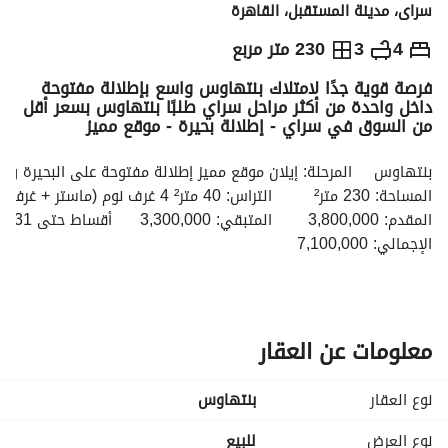
سراى، مدينة المستقبل، القاهرة
ج.م
7,100,000
4
3
230 متر مربع
فرصة قوية جدًا لامتلاك بنتهاوس واسع بإطلالة مفتوحة
التفاصيل
الاتجاهات والمؤشرات
رهن عقاري
الا
داخل واحدة من أكثر مراحل سراي طلبًا بنتهاوس بسعر أقل
من السوق في سراي - إطلالة بحيرة - موقع مميز
بنتهاوس 	المرحلة: إيلان موقع مميز إطلالة مفتوحة على البحيرة واللاندسكيب
المساحة: 230 متر² 	التراس: 40 متر² 4 غرف نوم (ماستر + غرفة ملابس) 	3 حمامات. 
المقدم: 3,800,000 	المتبقي: 3,300,000 	أقساط حتى 2031
الإجمالي: 7,100,000
LA-EN
________________________________________________
معلومات عن العقار
نوع العقار
بنتهاوس
نوع العرض
للبيع