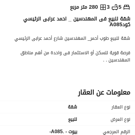
ج.م
6,400,000
5
3
280 متر مربع
شقة للبيع فى المهندسين _ احمد عرابى الرئيسي
التفاصيل
الاتجاهات والمؤشرات
رهن عقاري
الا
كودA085
شقة للبيع طوب أحمر_ المهندسين شارع أحمد عرابى الرئيسي
فرصة قوية للسكن أو الاستثمار فى واحدة من أهم مناطق 
المهندسين . . 
شقة طوب أحمر مسطح مميز قابلة للتقسيم حسب رغبتك وتقدر 
تشطبها على ذوقك . 
معلومات عن العقار
الشقة على شارع رئيسي مباشرة. 
نوع العقار
شقة
العمارة حديثة وراقية وشيك
نوع العرض
للبيع
الموقع مثالي جدا قريب من جميع الخدمات والمواصلات والمحاور 
الرقم المرجعي
بيوت - .A085-
الرئيسية