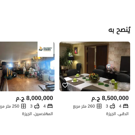
يُنصح به
8,500,000
ج.م
8,000,000
ج.م
4
3
260 متر مربع
4
3
250 متر مربع
الدقى، الجيزة
المهندسين، الجيزة