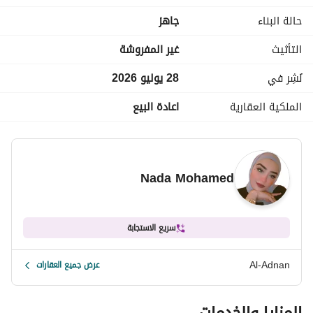
حالة البناء
جاهز
تفاصيل الشقة :
التأثيث
غير المفروشة
مساحة: 280م
نُشِر في
28 يوليو 2026
الملكية العقارية
اعادة البيع
الدور5
5غرف
Nada Mohamed
3حمام
4 ريسبشن
سريع الاستجابة
طوب أحمر
Al-Adnan
عرض جميع العقارات
بلكونة واجهة
المزايا والخدمات
مدخل رخام فخم