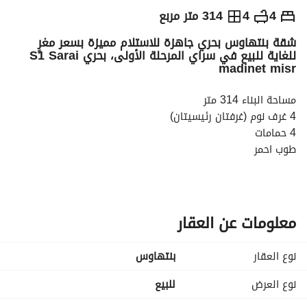
ج.م
9,500,000
4
4
314 متر مربع
شقة بنتهاوس بحري جاهزة للاستلام مميزة بسعر مغرٍ
التفاصيل
الاتجاهات والمؤشرات
رهن عقاري
الا
للغاية للبيع في سراي المرحلة الأولى، بحري S1 Sarai
madinet misr
مساحة البناء 314 متر
4 غرف نوم (غرفتان رئيسيتان)
4 حمامات
طوب احمر
السعر الإجمالي 9,500,000
_
_
__
_
__
_
__
_
__
_
__
_
__
_
__
_
__
_
__
_
__
_
__
_
__
_
__
_
__
_
__
_
_
معلومات عن العقار
نوع العقار
بنتهاوس
YA-S
نوع العرض
للبيع