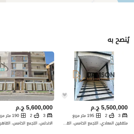
يُنصح به
5,500,000
ج.م
5,600,000
ج.م
3
2
195 متر مربع
3
2
190 متر مربع
مثقفين المعادي، التجمع الخامس، القاهرة الجديدة، القاهرة