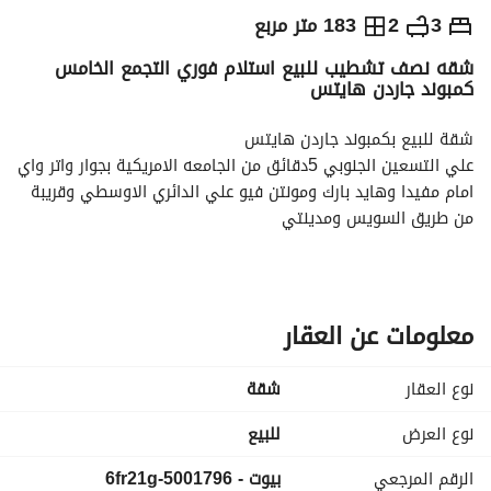
ج.م
5,750,000
3
2
183 متر مربع
شقه نصف تشطيب للبيع استلام فوري التجمع الخامس
التفاصيل
الاتجاهات والمؤشرات
رهن عقاري
الا
كمبوند جاردن هايتس
شقة للبيع بكمبوند جاردن هايتس
علي التسعين الجنوبي 5دقائق من الجامعه الامريكية بجوار واتر واي 
امام مفيدا وهايد بارك ومونتن فيو علي الدائري الاوسطي وقريبة 
من طريق السويس ومدينتي
182م
دور رابع فيو مميز علي لاند اسكيب
نصف تشطيب
الموينتال و باب مصفح
معلومات عن العقار
بانوراما كل الغرف
3 غرف
نوع العقار
شقة
2 حمام
ريسيبشن 3 قطع
نوع العرض
للبيع
منهم غرفة ماستر بحمام
الرقم المرجعي
بيوت - 5001796-6fr21g
يوجد أسانسير