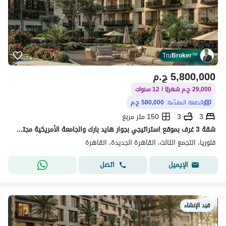
Tru
Broker
™
5,800,000
ج.م
29,000 ج.م شهريًا / 12 سنوات
الدفعة المقدّمة:
580,000 ج.م
3
3
150 متر مربع
شقة 3 غرف بموقع استراتيجي بجوار هايد بارك والجامعة الأمريكية مجتمع فريد وتقسيط حتى 12 سنة بمقدم يبدا من 10 % فقط
فلوريا، التجمع الثالث، القاهرة الجديدة، القاهرة
اتصل
الإيميل
قيد الإنشاء