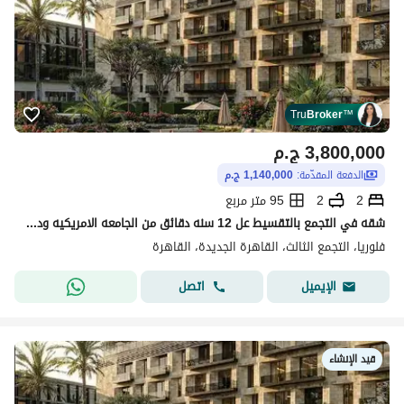
Tru
Broker
™
3,800,000
ج.م
الدفعة المقدّمة:
1,140,000 ج.م
2
2
95 متر مربع
شقه في التجمع بالتقسيط عل 12 سنه دقائق من الجامعه الامريكيه ودقائق من هايد بارك
فلوريا، التجمع الثالث، القاهرة الجديدة، القاهرة
اتصل
الإيميل
قيد الإنشاء