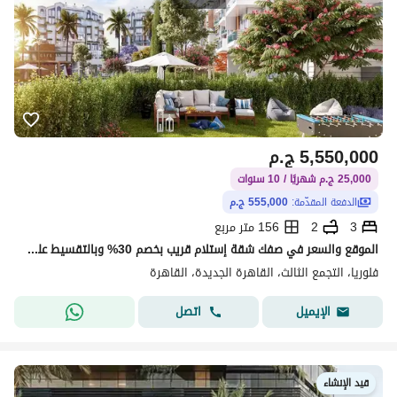
5,550,000
ج.م
25,000 ج.م شهريًا / 10 سنوات
الدفعة المقدّمة:
555,000 ج.م
3
2
156 متر مربع
الموقع والسعر في صفك شقة إستلام قريب بخصم 30% وبالتقسيط علي 10 سنوات R8 العاصمة الجديدة ‏‎ڤيو علي مساحات خضراء و بحيرات صناعية
فلوريا، التجمع الثالث، القاهرة الجديدة، القاهرة
اتصل
الإيميل
قيد الإنشاء