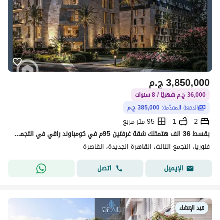
3,850,000
ج.م
36,000 ج.م شهريًا / 8 سنوات
الدفعة المقدّمة:
385,000 ج.م
2
1
95 متر مربع
بقسط 36 الف هتمتلك شقة غرفتين 95م في كومباوند راقي في التجمع الخامس امام هايد بارك من شركة بسابقة اعمال علي ارض الواقع بقسط يصل الي 12سنة
فلوريا، التجمع الثالث، القاهرة الجديدة، القاهرة
اتصل
الإيميل
قيد الإنشاء