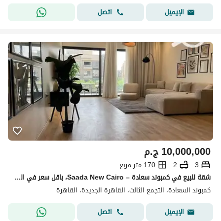
اتصل
الإيميل
10,000,000
ج.م
3
2
170 متر مربع
شقة للبيع في كمبوند سعادة – Saada New Cairo، باقل سعر في السوق برايم لوكيشن بالقرب من هايد بارك ولافيستا
كمبوند السعادة، التجمع الثالث، القاهرة الجديدة، القاهرة
اتصل
الإيميل