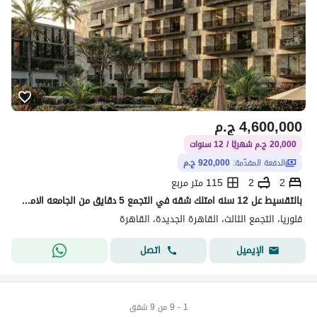
4,600,000
ج.م
20,000 ج.م شهريًا / 12 سنوات
الدفعة المقدّمة:
920,000 ج.م
2
2
115 متر مربع
بالتقسيط عل 12 سنه امتلك شقه في التجمع 5 دقايق من الجامعه الامريكيه خلف سولانا إيست 3 دقايق من هايد بارك
فلوريا، التجمع الثالث، القاهرة الجديدة، القاهرة
اتصل
الإيميل
1 - 9 من 9 شقق