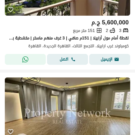
5,600,000
ج.م
3
2
151 متر مربع
لقطة أمام مول أرابيلا | 151م صافي | 3 غرف منهم ماستر | متشطبة بالكامل | 5.6 مليون
كومباوند غرب ارابيلا، التجمع الثالث، القاهرة الجديدة، القاهرة
اتصل
الإيميل