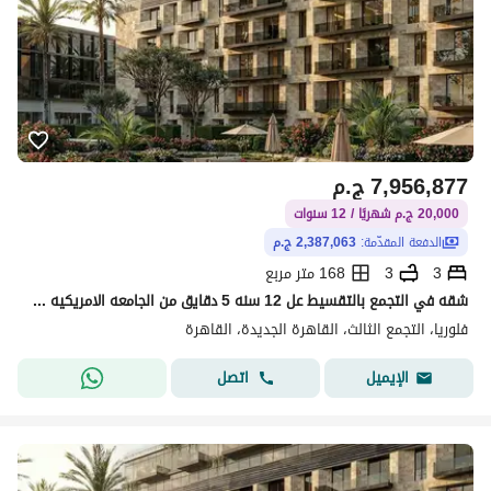
7,956,877
ج.م
20,000 ج.م شهريًا / 12 سنوات
الدفعة المقدّمة:
2,387,063 ج.م
3
3
168 متر مربع
شقه في التجمع بالتقسيط عل 12 سنه 5 دقايق من الجامعه الامريكيه دقايق من هايد بارك والتسعين الجنوبي
فلوريا، التجمع الثالث، القاهرة الجديدة، القاهرة
اتصل
الإيميل