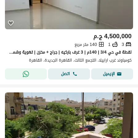
4,500,000
ج.م
3
1
140 متر مربع
لقطة في حي 3/4 | 140م | 3 غرف باركيه | جراج + مخزن | تهوية وشمس ممتازة | تقسيط متاح
كومباوند غرب ارابيلا، التجمع الثالث، القاهرة الجديدة، القاهرة
اتصل
الإيميل