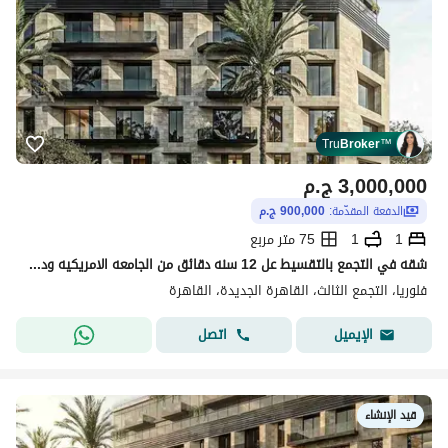
Tru
Broker
™
3,000,000
ج.م
الدفعة المقدّمة:
900,000 ج.م
1
1
75 متر مربع
شقه في التجمع بالتقسيط عل 12 سنه دقائق من الجامعه الامريكيه ودقائق من هايد بارك
فلوريا، التجمع الثالث، القاهرة الجديدة، القاهرة
اتصل
الإيميل
قيد الإنشاء