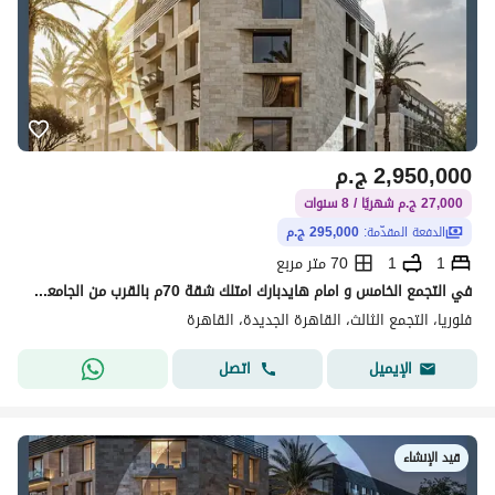
2,950,000
ج.م
27,000 ج.م شهريًا / 8 سنوات
الدفعة المقدّمة:
295,000 ج.م
1
1
70 متر مربع
في التجمع الخامس و امام هايدبارك امتلك شقة 70م بالقرب من الجامعة الامريكية يعني اعلي قيمة ايجارية في كومباوند راقي و متميز من شركة بسابقة اعمال واقعية
فلوريا، التجمع الثالث، القاهرة الجديدة، القاهرة
اتصل
الإيميل
قيد الإنشاء