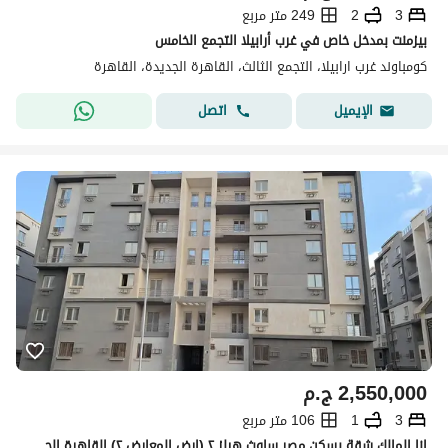
3
2
249 متر مربع
بيزمنت بمدخل خاص في غرب أرابيلا التجمع الخامس
كومباوند غرب ارابيلا، التجمع الثالث، القاهرة الجديدة، القاهرة
اتصل
الإيميل
2,550,000
ج.م
3
1
106 متر مربع
انا المالك شقة بسكن مصر ساوث هيلز ٢ (ارض المعارض ٢) القاهرة الجديدة