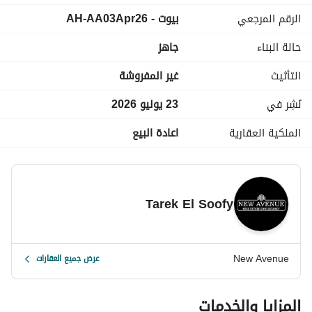
عدد الحمامات: 3 حمامات (تشمل غرف ماستر بملابس)
الرقم المرجعي
بيوت - AH-AA03Apr26
التشطيب: نصف تشطيب (Semi-finished)
حالة البناء
جاهز
نظام السداد: السعر المطلوب 26,000,000 ج. م كاش (شامل 
التأثيث
غير المفروشة
العمولة والضريبة) - الوحدة جاهزة للاستلام فوراً
نُشِر في
23 يوليو 2026
الملكية العقارية
اعادة البيع
AH-AA
Tarek El Soofy
New Avenue
عرض جميع العقارات
المزايا والخدمات