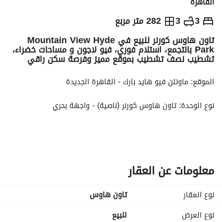
القاهرة
ج.م
26,000,000
3
3
282 متر مربع
تاون هاوس كورنر للبيع في Mountain View Hyde
التفاصيل
الاتجاهات والمؤشرات
رهن عقاري
الا
Park بالتجمع، استلام فوري، فيو لاجون و مساحات خضراء،
تشطيب نصف تشطيب بموقع مميز وفرصة سكن راقي
الموقع: ماونتن فيو هايد بارك - القاهرة الجديدة
نوع الوحدة: تاون هاوس كورنر (ناصية) - واجهة بحري
المساحة المبنية: 281.44 متر مربع (مساحة الأرض: 203 متر)
مساحة الحديقة: 80 متر مربع (قابلة للتوسعة حتى 150 متر)
معلومات عن العقار
مساحة الرووف: 61.6 متر مربع (تراس)
نوع العقار
تاون هاوس
عدد الغرف: 3 غرف نوم + 2 غرفة معيشة + غرفة خادمة بحمام
نوع العرض
للبيع