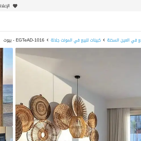
الإعلا
يع في العين السخنة
كبينات للبيع في المونت جلالة
1016-EGTeAD - بيوت