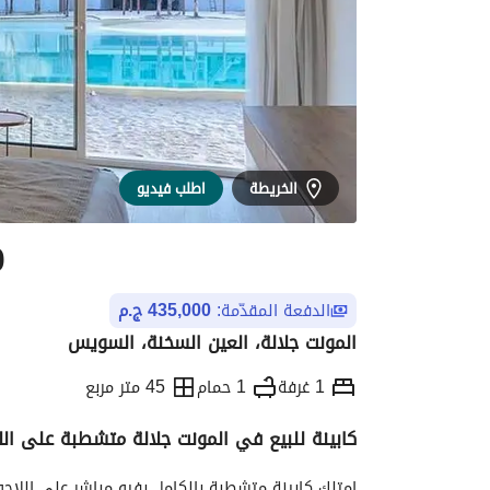
الخريطة
اطلب فيديو
0
الدفعة المقدّمة:
435,000 ج.م
المونت جلالة، العين السخنة، السويس
1 غرفة
1 حمام
45 متر مربع
كابينة للبيع في المونت جلالة متشطبة على الل
التفاصيل
الاتجاهات والمؤشرات
الموقع وال
امتلك كابينة متشطبة بالكامل بفيو مباشر على اللاج