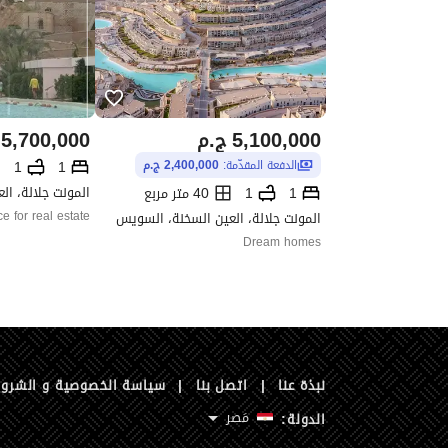
5,100,000
ج.م
5,700,000
1
1
الدفعة المقدّمة:
2,400,000 ج.م
المونت جلالة، ا
1
1
40 متر مربع
المونت جلالة، العين السخنة، السويس
e for real estate
Dream homes
نبذة عنا
|
اتصل بنا
|
سياسة الخصوصية و الشرو
مَصر
الدولة: