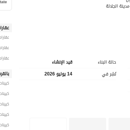
tate
دينة الجلالة
عقارا
عقارا
عقارات
عقارات
حالة البناء
قيد الإنشاء
مل عن الوحدة
بالقر
نُشِر في
14 يوليو 2026
كبينات
كبينات
كبينات
كبينات
كبينات