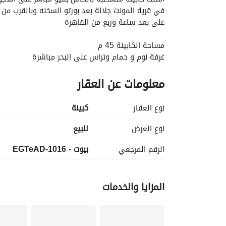
في قرية المونت جلالة بعد بورتو السخنه وبالقرب من م
على بعد ساعة وربع من القاهرة
مساحة الكابينة 45 م
غرفة نوم و حمام وتراس على البحر مباشرة
معلومات عن العقار
مطلوب كاش 435,000
وتقسيط على 10 سنوات
نوع العقار
كبينة
للتفاصيل والمعاينة:- 01020994 ومتاح واتساب
او ابعت رسالة فيها كلمة مهتم و هبعتلك التفاصيل والصور و pdf كا
نوع العرض
للبيع
الرقم المرجعي
بيوت - 1016-EGTeAD
المزايا والخدمات