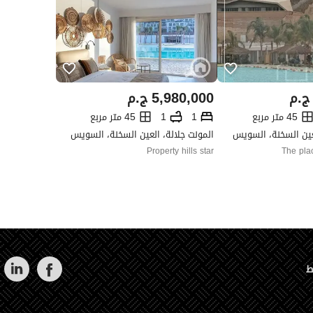
ج.م
5,980,000
ج.م
45 متر مربع
1
1
45 متر مربع
لعين السخنة، السويس
المونت جلالة، العين السخنة، السويس
Property hills star
The plac
ط