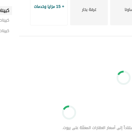
+ 15 مزايا وخدمات
اونا
غرفة بخار
كبينا
كبينات
كبينات
داّ إلى أسعار العقارات المعلَنَة على بيوت.