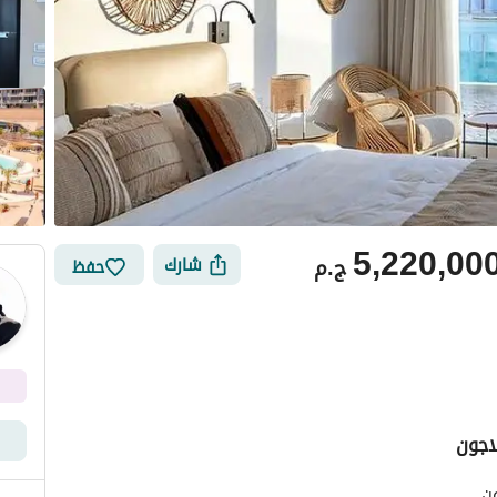
5,220,00
ج.م
شارك
حفظ
اجون
أماكن القريبة
ون