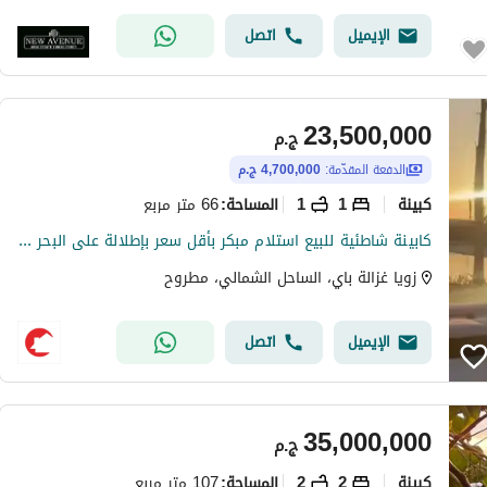
الإيميل
اتصل
23,500,000
ج.م
الدفعة المقدّمة:
4,700,000 ج.م
كبينة
1
1
66 متر مربع
المساحة
:
كابينة شاطئية للبيع استلام مبكر بأقل سعر بإطلالة على البحر واللاجون تشطيب كامل وبالتقسيط حتى 5 سنوات.
زويا غزالة باي، الساحل الشمالي، مطروح
الإيميل
اتصل
35,000,000
ج.م
كبينة
2
2
107 متر مربع
المساحة
: