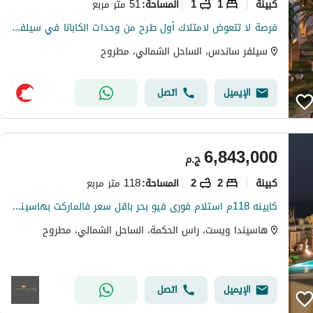
كبينة
1
1
51 متر مربع
المساحة
:
فرصة لا تتعوض لامتلاك أول طرح من وحدات الكابانا في سيلفر ساندس الساحل الشمالي من أورا | Cabana بإطلالة لاجون مباشرة | شاليه فاخر غرفة نوم واحدة 51 متر
سيلفر ساندس، الساحل الشمالي، مطروح
الإيميل
اتصل
6,843,000
ج.م
كبينة
2
2
118 متر مربع
المساحة
:
كابينه 118م استلام فورى فيو بحر باقل سعر فالماركت بهاسيندا ويست راس الحكمة
هاسيندا ويست، راس الحكمة، الساحل الشمالي، مطروح
الإيميل
اتصل