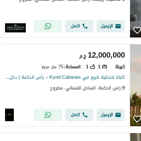
الإيميل
اتصل
12,000,000
ج.م
كبينة
1
1
75 متر مربع
المساحة
:
كابانا فندقية للبيع في Kynd Cabanas – رأس الحكمة | دخل إيجاري يصل إلى 30,000 في اليوم | 5% مقدم فقط
راس الحكمة، الساحل الشمالي، مطروح
الإيميل
اتصل