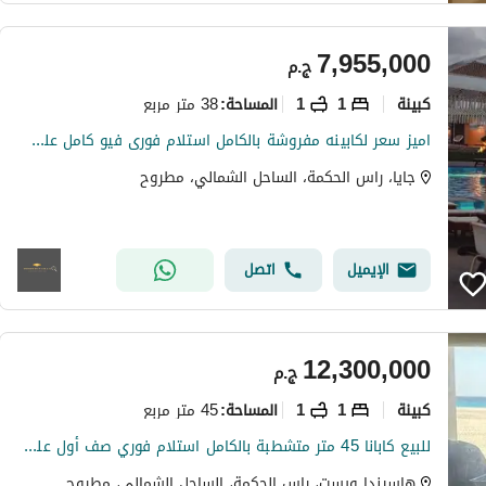
7,955,000
ج.م
كبينة
1
1
38 متر مربع
المساحة
:
اميز سعر لكابينه مفروشة بالكامل استلام فورى فيو كامل على البحر وال Pool بـ جايا - راس الحكمة - الساحل الشمالى
جايا، راس الحكمة، الساحل الشمالي، مطروح
الإيميل
اتصل
12,300,000
ج.م
كبينة
1
1
45 متر مربع
المساحة
:
للبيع كابانا 45 متر متشطبة بالكامل استلام فوري صف أول على البحر مباشرة في هاسيندا ويست - الساحل الشمالي
هاسيندا ويست، راس الحكمة، الساحل الشمالي، مطروح