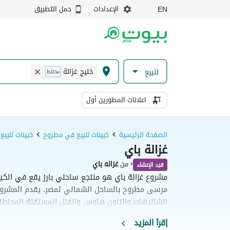
الإعدادات
حمل التطبيق
EN
خليج غزالة
للبيع
مختلط
اعلانات المطورين أول
الصفحة الرئيسية
كبينات للبيع في مطروح
كبينات للبي
غزالة باي
•
من
غزاله باي
قيد الإنشاء
مرسى مطروح بالساحل الشمالي لمصر. يقدم المشرو
الشاليهات والتاون هاوس والفلل المستقلة المحاطة
المائية لضمان إطلالات مفتوحة متميزة. ويتميز المنت
إقرأ المزيد
مائية ونادٍ صحي، إلى جانب موقع استراتيجي يربطه بأ