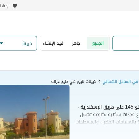
الإعلا
الجميع
جاهز
قيد الإنشاء
كبينة
ع في الساحل الشمالي
كبينات للبيع في خليج غزالة
مشروع غزالة باي هو منتجع ساحلي بارز يقع في الكيلو 145 على طريق الإسكندرية -
ع وحدات سكنية متنوعة تشمل
 بالمساحات الخضراء والمسطحات
جع بمرافق راقية مثل منطقة ألعاب
هم المعالم الساحلية، مما يجعله