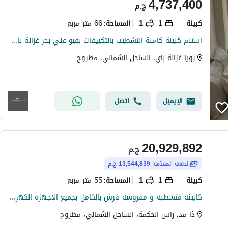
4,737,400
ج.م
كبينة
1
1
66 متر مربع
المساحة
:
استلم كبينة كاملة التشطيب بالتكييفات بفيو علي بحر غزالة باي من زويا
زويا غزالة باي، الساحل الشمالي، مطروح
الإيميل
اتصل
20,929,892
ج.م
الدفعة المقدّمة:
13,544,839 ج.م
كبينة
1
1
55 متر مربع
المساحة
:
كابينه متشطبه و مفروشه فرش بالكامل بجميع الاجهزه الكهربائيه بحري بكمبوند the med people and places الساحل الشمالي
ذا مد، راس الحكمة، الساحل الشمالي، مطروح