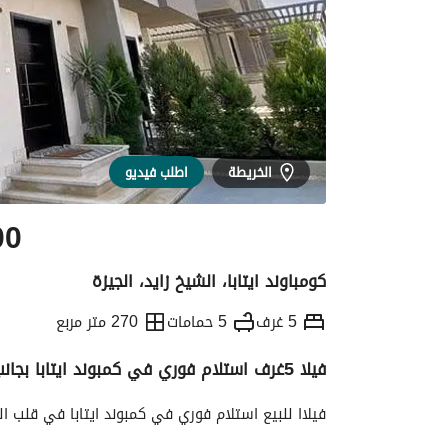
الخريطة
اطلب فيديو
00
كومباوند ايتابا، الشيخ زايد، الجيزة
5 غرف
5 حمامات
270 متر مربع
فيلا 5غرف استلام فوري في كمبوند ايتابا بجانب نادي الاهلي
التفاصيل
الاتجاهات والمؤشرات
رهن عقار
فيلاا للبيع استلام فوري في كمبوند ايتابا في قلب الش