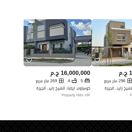
1
ج.م
16,000,000
ج.م
296 متر مربع
5
4
269 متر مربع
لشيخ زايد، الجيزة
كومباوند ايتابا، الشيخ زايد، الجيزة
Property Hills VIP
P