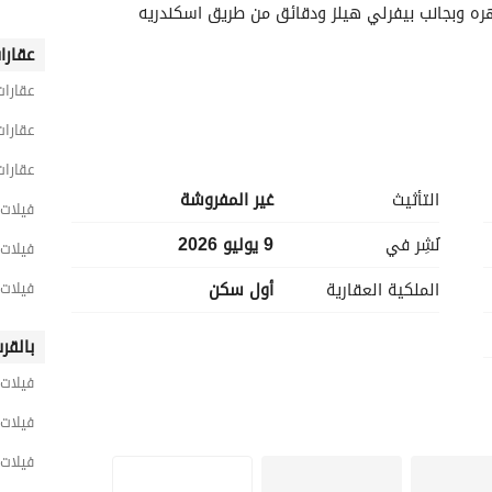
دقائق من هايبر ومول العرب ومول مزار وجامعه القاهره وبجانب بيفرلي هيلز ودقائق من طريق اسكندريه 
عقارا
عقارات
عقارات
عقارات
التأثيث
غير المفروشة
فيلات 5 غرف نوم للبيع في الج
نُشِر في
9 يوليو 2026
فيلات 5 غرف نوم للبيع في الشيخ 
الملكية العقارية
أول سكن
فيلات 5 غرف نوم للبيع في كومباوند اي
بالقر
فيلات 
فيلات 
فيلات 