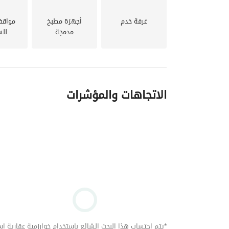
أبراج ذا جيت العلمين الجديدة
كمبوند القصد بالعاصمة
غرفة خدم
أجهزة مطبخ
مواقف
أبراج نورث إيدج العلمين الجديدة
مدمجة
للس
أبراج زاهية المنصورة الجديدة
كمبوند باروك العاصمة الإدارية الجديدة
الاتجاهات والمؤشرات
*يتم احتساب هذا البحث الشائع باستخدام خوارزمية عقارية استنا