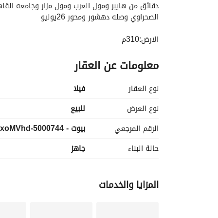
الصحراوي وصله دهشور ومحور 26يوليو
الارض:310م
المبني :270م
معلومات عن العقار
5غرف
5حمام
نوع العقار
فیلا
مميزات المشروع:
لاند سكيب
نوع العرض
للبيع
تراك
الرقم المرجعي
بيوت - 5000744-xoMVhd
مسجد
مطاعم
حالة البناء
جاهز
كافيهات
وسيمنا
حمامات سباحه
المزايا والخدمات
GYM
من الاعمال السابقه: