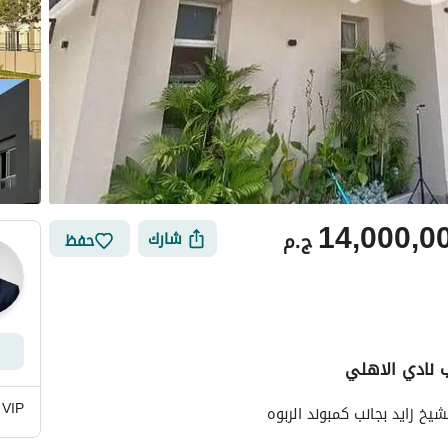
14,000,0
ج.م
شارك
حفظ
ي
الموقع والأماكن القريبة
 VIP
يخ زايد بجانب كمبوند الربوه