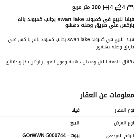
ج.م
22,000,000
4
4
300 متر مربع
فيلاا للبيع في كمبوند swan lake بجانب كمبوند بالم
التفاصيل
الاتجاهات والمؤشرات
رهن عقاري
الا
باركس علي طريق وصله دهشو
فيلاا للبيع في كمبوند swan lake بجانب كمبوند بالم باركس علي 
طريق وصله دهشور
دقائق جامعه النيل وميدان جهينه ومول العرب واركان بلاز و دقائق 
من محمور 26يوليو
المبني300م
4غرف
معلومات عن العقار
4حمامات
نوع العقار
فیلا
مميزات المشروع:
لاند سكيب
نوع العرض
للبيع
كلوب هوس
الرقم المرجعي
بيوت - 5000744-GOrWWN
نادي رياضي