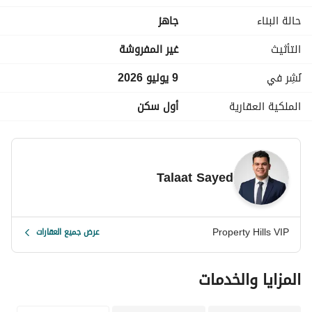
مطاعم
حالة البناء
جاهز
كافيهات
مراكز طبيه
التأثيث
غير المفروشة
حمامات سباحه
تراك
نُشِر في
9 يوليو 2026
جراجات
الملكية العقارية
أول سكن
امن وكاميرات مراقبه
من الاعمال السابقه:
Swan Lake Residence
Talaat Sayed
Swan Lake West
Seasons Residence
Park View Katameya
⁠Park Compound
Property Hills VIP
عرض جميع العقارات
Little Venice Golf Resort
Baia Bianca
المزايا والخدمات
Swan Lake North Coast