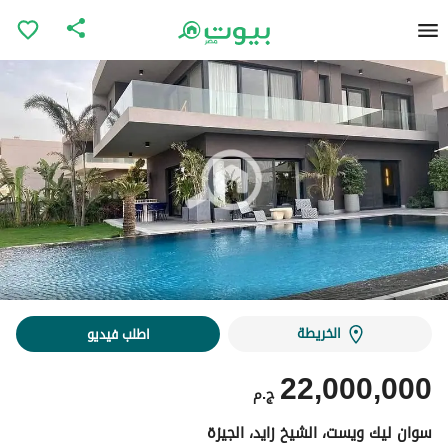
الخريطة
اطلب فيديو
22,000,000
ج.م
سوان ليك ويست، الشيخ زايد، الجيزة