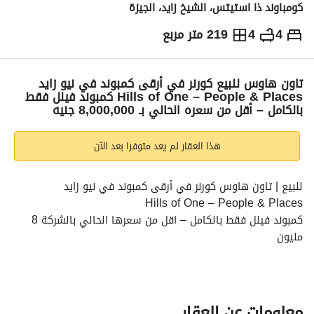
كومباوند ذا استيتس، الشيخ زايد، الجيزة
4
4
219 متر مربع
ج.م
19,350,000
والمؤشرات
الاماكن القريبة
تاون هاوس للبيع كورنر في أرقى كمبوند في نيو زايد
Hills of One – People & Places كمبوند فيلل فقط
بالكامل – أقل من سعره الحالي بـ 8,000,000 جنيه
هذا العقار لم يعد متوفرا بعد الآن
للبيع | تاون هاوس كورنر في أرقى كمبوند في نيو زايد
Hills of One – People & Places
كمبوند فيلل فقط بالكامل – اقل من سعرها الحالي بالشركة 8 
مليون
تفاصيل الوحدة:
نوع الوحدة: تاون هاوس كورنر
المرحلة: مرحلة مميزة بالمشروع
معلومات عن العقار