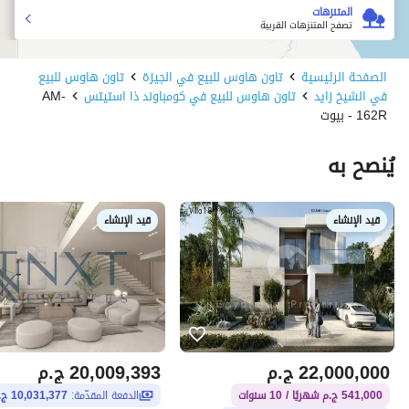
المتنزهات
تصفح المتنزهات القريبة
الصفحة الرئيسية
تاون هاوس للبيع في الجيزة
تاون هاوس للبيع
في الشيخ زايد
تاون هاوس للبيع في كومباوند ذا استيتس
AM-
162R - بيوت
يُنصح به
قيد الإنشاء
قيد الإنشاء
22,000,000
ج.م
20,009,393
ج.م
541,000 ج.م شهريًا / 10 سنوات
الدفعة المقدّمة:
10,031,377 ج.م