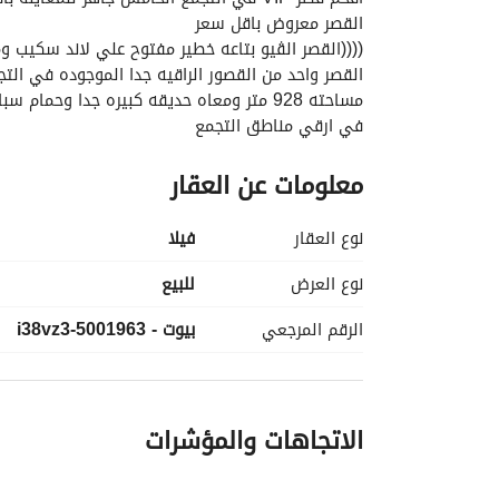
القصر معروض باقل سعر
((((القصر الڤيو بتاعه خطير مفتوح علي لاند سكيب و
القصر واحد من القصور الراقيه جدا الموجوده في الت
مساحته 928 متر ومعاه حديقه كبيره جدا وحمام سباحه خاص
في ارقي مناطق التجمع
جاهز للمعاينه في اي وقت
معلومات عن العقار
(((((متاح فيديو للقصر )))))
نوع العقار
فیلا
نوع العرض
للبيع
الرقم المرجعي
بيوت - 5001963-i38vz3
الاتجاهات والمؤشرات