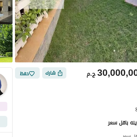
30,000,0
ج.م
شارك
حفظ
ي
الموقع والأماكن القريبة