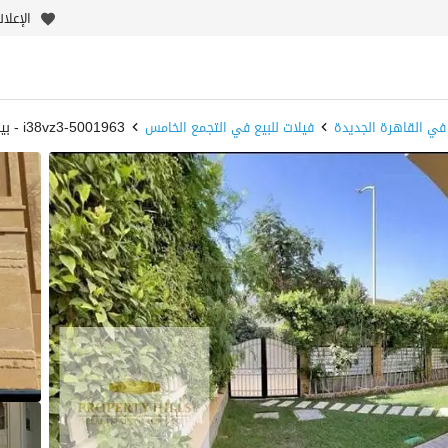
الإعلا
 في القاهرة الجديدة
فيلات للبيع في التجمع الخامس
5001963-i38vz3 - بيوت