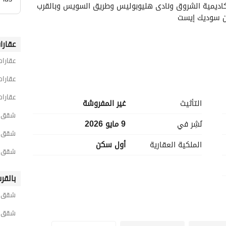
بالفعل وكامل الخدمات بجانب سبيرنجز (حسن علام) وأكاديمية الشروق ونادى هليوبوليس وطريق السويس وبالقرب 
ن سوديك إيست
عقارا
عقارات
عقارات
عقارات
التأثيث
غير المفروشة
شقق 4 غرف نوم للبيع في القاه
نُشِر في
9 مايو 2026
شقق 4 غرف نوم للبيع في مدينة الش
الملكية العقارية
أول سكن
شقق 4 غرف نوم للبيع في الباتيو ك
بالقرب
شقق ل
شقق ل