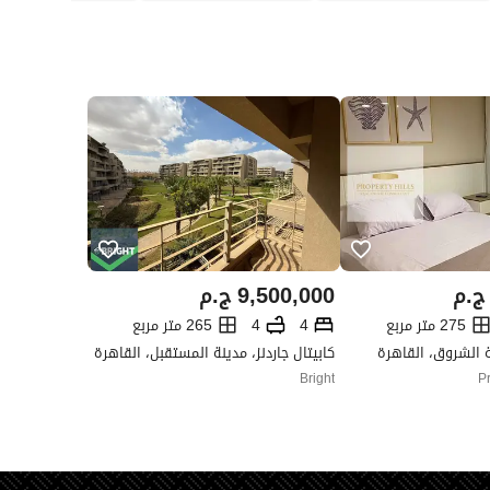
ج.م
9,500,000
ج.م
275 متر مربع
4
4
265 متر مربع
نة الشروق، القاهرة
كابيتال جاردنز، مدينة المستقبل، القاهرة
Bright
Pr