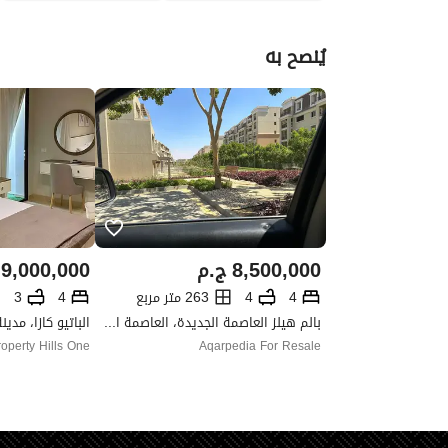
يُنصح به
8,500,000
ج.م
9,000,000
4
4
263 متر مربع
4
3
بالم هيلز العاصمة الجديدة، العاصمة الإدارية الجديدة، القاهرة
الباتيو كازا، مدي
operty Hills One
Aqarpedia For Resale