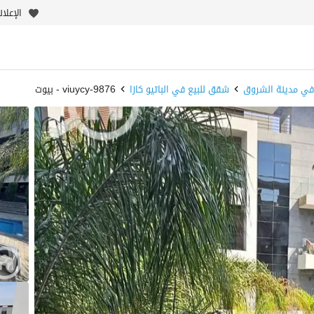
الإعلا
في مدينة الشروق
شقق للبيع في الباتيو كازا
9876-viuycy - بيوت