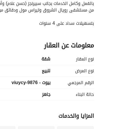
من مستشفى رويال الشروق وتيراس مول ودقائق م
بتسهيلات سداد على 4 سنوات
تقسيمة الشقة
معلومات عن العقار
مساحة : 275 م
4 غرف نوم منهم غرفة ماستر
دريسنج رووم
نوع العقار
شقة
ليفينج رووم
4 حمام
نوع العرض
للبيع
مطبخ
الرقم المرجعي
بيوت - 9876-viuycy
مميزات باتيو كازا
حالة البناء
جاهز
حمامات السباحة فى كل مكان
منطقة مطاعم وكافيهات
كلوب هاوس
المزايا والخدمات
منطقة لحفلات الشواء
نادي رياضي