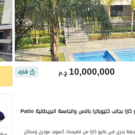
10,000,000
ج.م
شارك
شقة جاهزة للسكن بفيو حمام سباحة فى باتيو كازا بجانب كليوباترا بالاس والجامعة البريطانية Patio
ي
الموقع والأماكن القريبة
إستلم فورى شقة بفيو مباشر على حمام سباحة وبواجهة بحرى فى باتيو كازا من لافيستا، كمبوند مودرن وساكن 
Plus