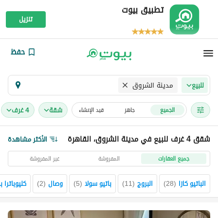
تطبيق بيوت
تنزيل
حفظ
مدينة الشروق
للبيع
شقة
4 غرف
الجميع
جاهز
قيد الإنشاء
شقق 4 غرف للبيع في مدينة الشروق، القاهرة
الأكثر مشاهدة
جميع العقارات
المفروشة
غير المفروشة
الباتيو كازا
(
28
)
البروج
(
11
)
باتيو سولا
(
5
)
وصال
(
2
)
كليوباترا 