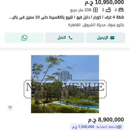
10,950,000
ج.م
4
3
208 متر مربع
شقة 4 غرف / كورنر / دابل فيو / للبيع بالتقسيط حتى 10 سنين فى باتيو سولا _ الشروق _ القاهرة _ القاهره
باتيو سولا، مدينة الشروق، القاهرة
اتصل
الإيميل
8,900,000
ج.م
الدفعة المقدّمة:
7,500,000 ج.م