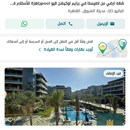
شقه ارضي من لافيستا في برايم لوكيشن ڤيو poolجاهزة للأستلام فورا بتقسيمه 4 غرف ماستر و الكمبوند ساكن بالفعل
الباتيو كازا، مدينة الشروق، القاهرة
اتصل
الإيميل
اقض وقتًا أقل في التنقل إلى العمل أو المدرسة أو إلى أصدقائك
أوجد عقارات وفقاً لمدة القيادة
قيد الإنشاء