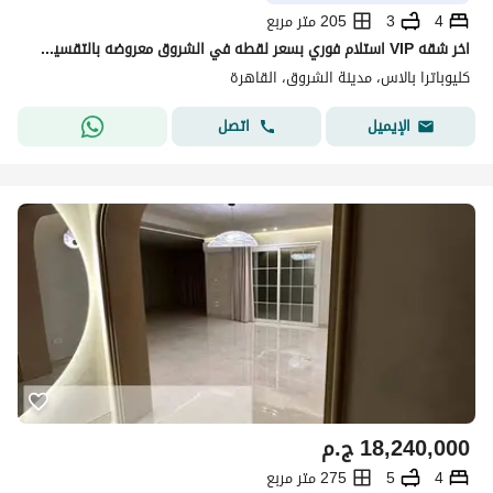
4
3
205 متر مربع
اخر شقه VIP استلام فوري بسعر لقطه في الشروق معروضه بالتقسيط علي اطول فتره سداد
كليوباترا بالاس، مدينة الشروق، القاهرة
اتصل
الإيميل
18,240,000
ج.م
4
5
275 متر مربع