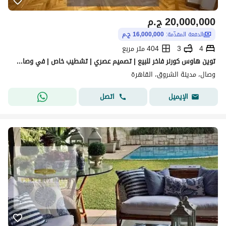
20,000,000
ج.م
الدفعة المقدّمة:
16,000,000 ج.م
4
3
404 متر مربع
توين هاوس كورنر فاخر للبيع | تصميم عصري | تشطيب خاص | في وصال فيوز أمام مدينتي بالقرب من كمبوند سراي.
وصال، مدينة الشروق، القاهرة
اتصل
الإيميل