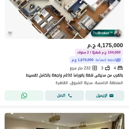
Tru
Broker
™
4,175,000
ج.م
104,000 ج.م شهريًا / 2 سنوات
الدفعة المقدّمة:
1,670,000 ج.م
4
3
232 متر مربع
بالقرب من مدينتى شقة بانوراما 232م واجهة بالكامل تقسيط
المنطقة الخامسة، مدينة الشروق، القاهرة
اتصل
الإيميل