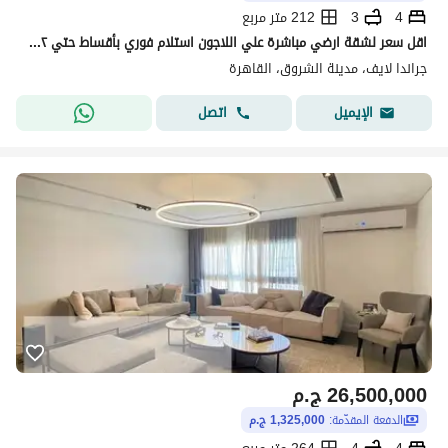
4
3
212 متر مربع
اقل سعر لشقة ارضي مباشرة علي اللاجون استلام فوري بأقساط حتي ٢٠٣٢ للبيع في جراندا لايف Granda Life
جراندا لايف، مدينة الشروق، القاهرة
اتصل
الإيميل
26,500,000
ج.م
الدفعة المقدّمة:
1,325,000 ج.م