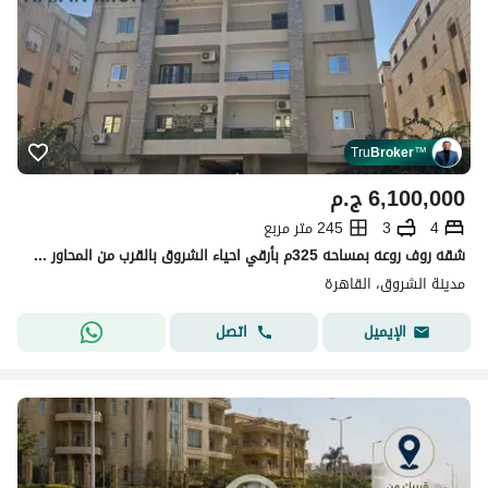
Tru
Broker
™
6,100,000
ج.م
4
3
245 متر مربع
شقه روف روعه بمساحه 325م بأرقي احياء الشروق بالقرب من المحاور الرئيسيه
مدينة الشروق، القاهرة
اتصل
الإيميل