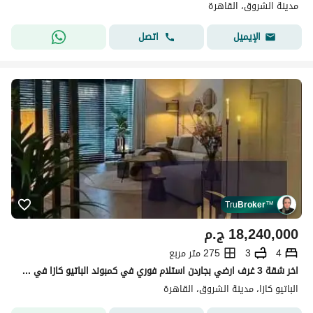
مدينة الشروق، القاهرة
اتصل
الإيميل
Tru
Broker
™
18,240,000
ج.م
4
3
275 متر مربع
اخر شقة 3 غرف ارضي بجاردن استلام فوري في كمبوند الباتيو كازا في قلب مدينة الشروق امام مدينتي دايركت علي طريق السويس Pool View
الباتيو كازا، مدينة الشروق، القاهرة