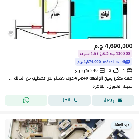
4,690,000
ج.م
130,300 ج.م شهريًا / 1.5 سنوات
الدفعة المقدّمة:
1,876,000 ج.م
4
3
240 متر مربع
شقه متكرر يمين الواجهه 240م 4 غرف 3حمام نص تشطيب من المالك مباشر خطوات لتاون سنتر مول 30ثانيه لطريق الشباب خطوات لنادي جرين هيلز
مدينة الشروق، القاهرة
اتصل
الإيميل
قيد الإنشاء