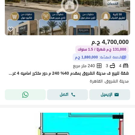
4,700,000
ج.م
131,000 ج.م شهريًا / 1.5 سنوات
الدفعة المقدّمة:
1,880,000 ج.م
4
3
240 متر مربع
شقة للبيع ف مدينة الشروق بمقدم 40% 240 م دور متكرر اماميه 4 غرف و 3 حمام ، 30 ثانيه لطريق الشباب و نادى جرين هيلز
مدينة الشروق، القاهرة
اتصل
الإيميل