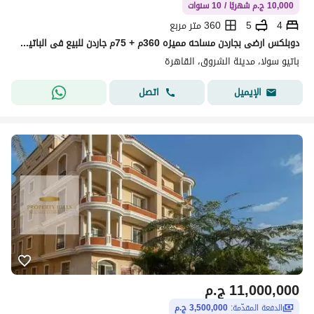
10,000 ج.م شهريًا / 10 سنوات
4
5
360 متر مربع
دوبلكس ارضى بجاردن مساحه مميزه 360م + 75م جاردن للبيع فى الباتيو سولا الشروق من شركه لافيستا دقايق لمدينتى والتجمع على طريق السويس مباشره
باتيو سولا، مدينة الشروق، القاهرة
اتصل
الإيميل
11,000,000
ج.م
الدفعة المقدّمة:
3,500,000 ج.م