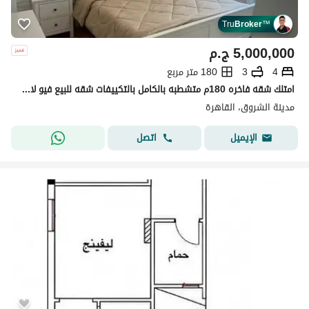
Tru
Broker
™
5,000,000
ج.م
4
3
180 متر مربع
امتلك شقه فاخره 180م متشطبه بالكامل بالتكييفات شقه للبيع فيو لاجونز في أميز لوكيشن في مدينه الشروق و خلف مدينتي و بجوار مدينه هليوبوليس الجديده
مدينة الشروق، القاهرة
اتصل
الإيميل