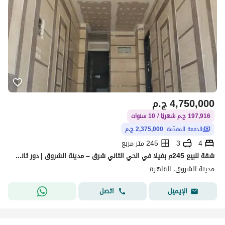
4,750,000
ج.م
197,916 ج.م شهريًا / 10 سنوات
الدفعة المقدّمة:
2,375,000 ج.م
4
3
245 متر مربع
شقة للبيع 245م بفيلا في الحي الثاني شرق – مدينة الشروق | دور ثاني أمامي وناصية | أسانسير
مدينة الشروق، القاهرة
اتصل
الإيميل