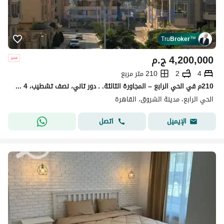
Tru
Broker
™
4,200,000
ج.م
4
2
210 متر مربع
210م في الحي الرابع – المجاورة الثالثة. . دور تاني، نصف تشطيب، 4 غرف و2 حمام، فرصة مميزة لتشطيبها بذوقك، بسعر 4,200,000 جنيه.
الحي الرابع، مدينة الشروق، القاهرة
اتصل
الإيميل