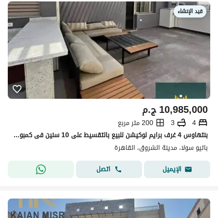
قيد الإنشاء
10,985,000
ج.م
4
3
200 متر مربع
بنتهاوس 4 غرف برايم لوكيشن للبيع بالتقسيط على 10 سنين فى كمبوند باتيو سولا - مدينة الشروق - القاهرة Patio Sola
باتيو سولا، مدينة الشروق، القاهرة
اتصل
الإيميل