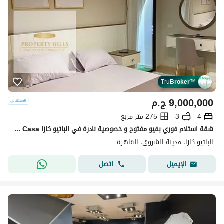
Tru
Broker
™
9,000,000
ج.م
4
3
275 متر مربع
شقة استلام فوري بفيو مفتوح و خصوصية نادرة في الباتيو كازا Patio Casa الشروق بالقرب من طريق السويس
الباتيو كازا، مدينة الشروق، القاهرة
اتصل
الإيميل