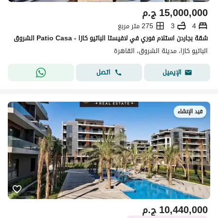
15,000,000
ج.م
4
3
275 متر مربع
شقة بجاردن استلام فوري في لافيستا الباتيو كازا - Patio Casa الشروق
الباتيو كازا، مدينة الشروق، القاهرة
اتصل
الإيميل
قيد الإنشاء
10,440,000
ج.م