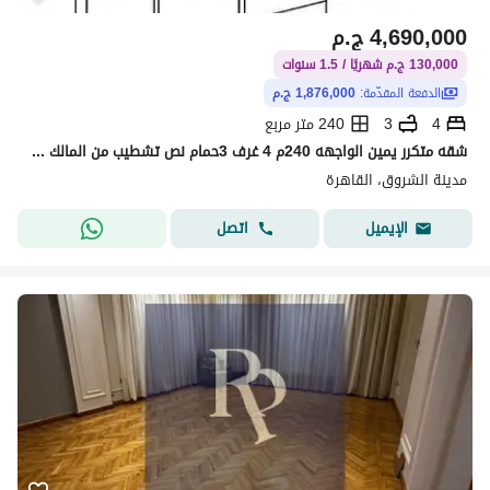
4,690,000
ج.م
130,000 ج.م شهريًا / 1.5 سنوات
الدفعة المقدّمة:
1,876,000 ج.م
4
3
240 متر مربع
شقه متكرر يمين الواجهه 240م 4 غرف 3حمام نص تشطيب من المالك مباشر30ثانيه لطريق الشباب خطوات لنادي جرين هيلز خطوات لمول تاون سنتر
مدينة الشروق، القاهرة
اتصل
الإيميل