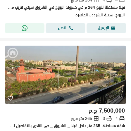
4
4
264 متر مربع
فيلا مستقلة للبيع 264 م في كمبوند البروج في الشروق سيتي قريب من العاصمه الاداريه فيو دايركت علي لاند سكيب
البروج، مدينة الشروق، القاهرة
اتصل
الإيميل
7,500,000
ج.م
4
3
265 متر مربع
شقه مساحتها 265 متر داخل فيلا _ الشروق _ حى النادى بالتفاصيل الاتيه :