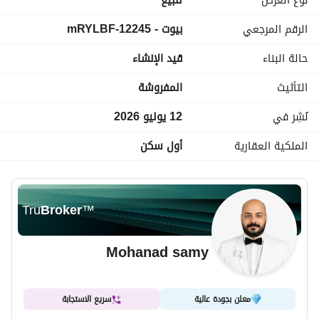
نوع العرض
للبيع
قريب من المدارس الدولية، الجامعات، والمناطق الخدمية
الرقم المرجعي
بيوت - 12245-mRYLBF
خدمات الكمبوند:
أمن وحراسة 24 ساعة
حالة البناء
قيد الإنشاء
كاميرات مراقبة
مساحات خضراء واسعة
التأثيث
المفروشة
لاندسكيب وبحيرات صناعية
مناطق للمشي والجري
نُشِر في
12 يوليو 2026
منطقة خدمات متكاملة
الملكية العقارية
أول سكن
بوابات إلكترونية
بيئة سكنية هادئة مناسبة للعائلات
Tru
Broker
™
Mohanad samy
معلن بجودة عالية
سريع الاستجابة