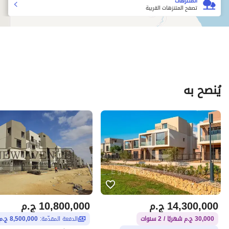
المتنزهات
تصفح المتنزهات القريبة
يُنصح به
14,300,000
ج.م
10,800,000
ج.م
30,000 ج.م شهريًا / 2 سنوات
الدفعة المقدّمة:
8,500,000 ج.م