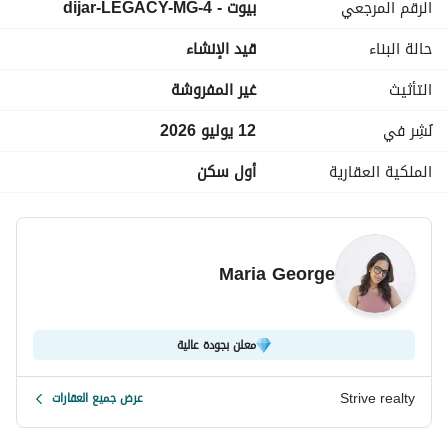
الرقم المرجعي
بيوت - dijar-LEGACY-MG-4
السعر الاجمالي بعد خصم 45% : 14,375,000
================================================
حالة البناء
قيد الإنشاء
التأثيث
غير المفروشة
تقسيط مرنة تصل إلى 12 عامًا. 
أبرز تفاصيل كمبوند ديجار التجمع الخامس:
نُشِر في
12 يوليو 2026
الموقع:
 في قلب المربع الذهبي (Golden Square) بالقاهرة الجديدة
الملكية العقارية
أول سكن
================================================
"Strive Realty: أكثر من 8 سنوات من الخبرة في خدمات العقارات"
Maria George
المدرب تدريبًا عاليًا مكرس لمساعدتك في العثور على أفضل الفرص العق
نحن نغطي المناطق الرئيسية بما في ذلك:
والساحل الشمالي
معلن بجودة عالية
في كل خطوة على الطريق. 
Strive realty
عرض جميع العقارات
اتصل بنا للاستشارة: 
عرض معلومات الاتصال
نحن مستعدون دائمًا لمساعدتك!