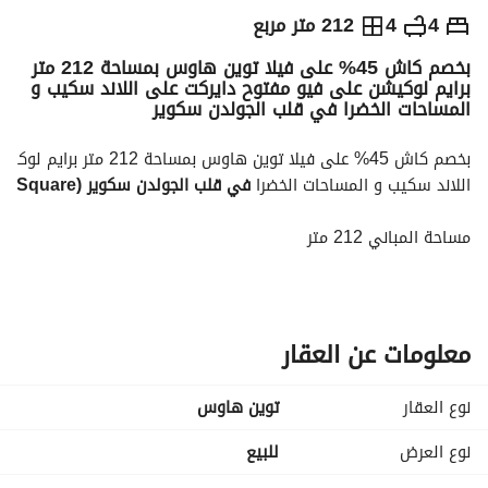
ج.م
14,375,000
4
4
212 متر مربع
بخصم كاش 45% على فيلا توين هاوس بمساحة 212 متر
والمؤشرات
الاماكن القريبة
برايم لوكيشن على فيو مفتوح دايركت على اللاند سكيب و
المساحات الخضرا في قلب الجولدن سكوير
اللاند سكيب و المساحات الخضرا 
في قلب الجولدن سكوير (Golden Square) بالقاهرة الجديدة
مساحة المباني 212 متر
مساحة الارض 165 م
4 غرف نوم
4 حمامات
معلومات عن العقار
رسيبشن كبير 3 قطع
نوع العقار
توين هاوس
غرفة للناني بحمام خاص
نوع العرض
للبيع