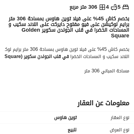
ج.م
20,075,000
5
4
306 متر مربع
بخصم كاش 45% على فيلا توين هاوس بمساحة 306 متر
والمؤشرات
الاماكن القريبة
برايم لوكيشن على فيو مفتوح دايركت على اللاند سكيب و
المساحات الخضرا في قلب الجولدن سكوير Golden
Square
اللاند سكيب و المساحات الخضرا 
في قلب الجولدن سكوير (Golden Square) بالقاهرة الجديدة
مساحة المباني 306 متر
مساحة الارض 194 م
5 غرف نوم
4 حمامات
معلومات عن العقار
رسيبشن كبير 3 قطع
نوع العقار
توين هاوس
غرفة للناني بحمام خاص
نوع العرض
للبيع