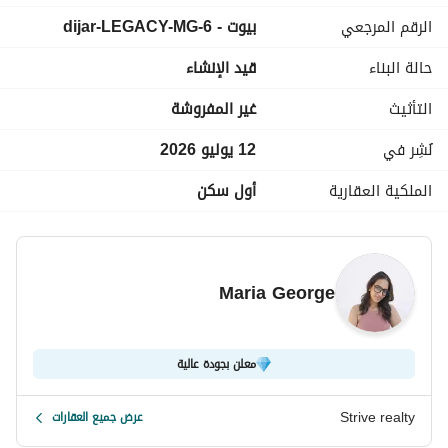
الرقم المرجعي
بيوت - dijar-LEGACY-MG-6
السعر الاجمالي بعد خصم 45% : 20,075,000
================================================
حالة البناء
قيد الإنشاء
التأثيث
غير المفروشة
تقسيط مرنة تصل إلى 12 عامًا. 
أبرز تفاصيل كمبوند ديجار التجمع الخامس:
نُشِر في
12 يوليو 2026
الموقع:
 في قلب المربع الذهبي (Golden Square) بالقاهرة الجديدة
الملكية العقارية
أول سكن
================================================
"Strive Realty: أكثر من 8 سنوات من الخبرة في خدمات العقارات"
Maria George
المدرب تدريبًا عاليًا مكرس لمساعدتك في العثور على أفضل الفرص العق
نحن نغطي المناطق الرئيسية بما في ذلك:
والساحل الشمالي
معلن بجودة عالية
في كل خطوة على الطريق. 
Strive realty
عرض جميع العقارات
اتصل بنا للاستشارة: 
عرض معلومات الاتصال