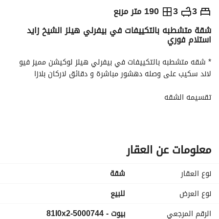
ج.م
8,500,000
3
3
190 متر مربع
شقة متشطبه بالتكييفات في بيفرلي هيلز الشيخ زايد
التفاصيل
الاتجاهات والمؤشرات
رهن عقاري
الا
استلام فوري
* شقه متشطبه بالتكييفات في بيفرلي هيلز لوكيشن مميز فيو 
لاند سكيب على وصله دهشور مباشرة و دقائق لاركان بلازا
تقسيمه الشقه
مساحه الشقه 190 متر
3 غرفه (غرفه ماستر )
3 حمام
معلومات عن العقار
مميزات كمبوند
مساحات خضراء
نوع العقار
شقة
مدرسه المانيه
HUB مول-
نوع العرض
للبيع
هايبر ماركت
الرقم المرجعي
بيوت - 5000744-81I0x2
* شركة سوديك من أكبر شركات العقارات فى مصر و الشرق 