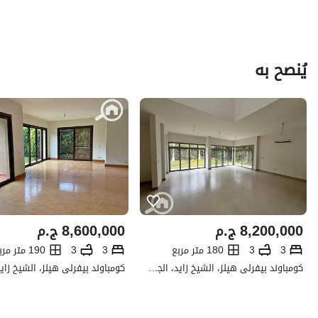
يُنصح به
8,200,000
ج.م
8,600,000
ج.م
3
3
180 متر مربع
3
3
190 متر مربع
كومباوند بيفرلى هيلز، الشيخ زايد، الجيزة