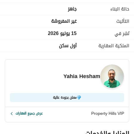
الاوسط تمتلكها شركه الدار الاماراتيه و لها اكثر من مشروع 
حالة البناء
جاهز
سكنى :
سوديك فيليت فى التجمع
التأثيث
غير المفروشة
بيفرلى هيلز
فاي و كارميل
نُشِر في
15 يوليو 2026
اوجامي ( الساحل الشمالي )
الملكية العقارية
أول سكن
سيزر ( الساحل الشمالي )
جون ( الساحل الشمالي )
أكتوبر بلازا
Yahia Hesham
معلن بجودة عالية
Property Hills VIP
عرض جميع العقارات
المزايا والخدمات