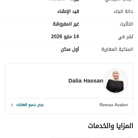
• خدمات فندقية متكاملة
حالة البناء
قيد الإنشاء
• Club House فاخر
• مساحات خضراء ولاندسكيب
التأثيث
غير المفروشة
• منطقة تجارية وترفيهية
• أمن وحراسة 24 ساعة
نُشِر في
14 مايو 2026
• إدارة وصيانة متكاملة
الملكية العقارية
أول سكن
Dalia Hassan
Remax Avalon
عرض جميع العقارات
المزايا والخدمات