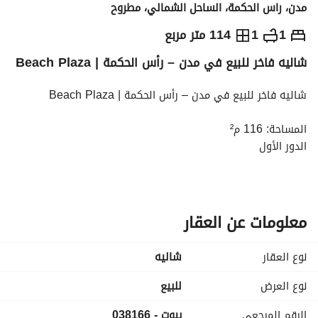
مدن، راس الحكمة، الساحل الشمالي، مطروح
ج.م
20,194,000
1
1
114 متر مربع
شاليه فاخر للبيع في مدن – رأس الحكمة | Beach Plaza
والمؤشرات
الاماكن القريبة
شاليه فاخر للبيع في مدن – رأس الحكمة | Beach Plaza
المساحة: 116 م²
الدور الأول
1 غرفة نوم - 1 حمام
تصميم فاخر بإطلالة مميزة داخل المشروع
إجمالي السعر: 20,194,000 ج
خطة السداد:
معلومات عن العقار
• مقدم 5%
• أقساط حتى 8 سنوات
نوع العقار
شاليه
مميزات المشروع:
نوع العرض
للبيع
• موقع مميز في رأس الحكمة
الرقم المرجعي
بيوت - 038166
• إطلالات بحرية ومساحات مفتوحة