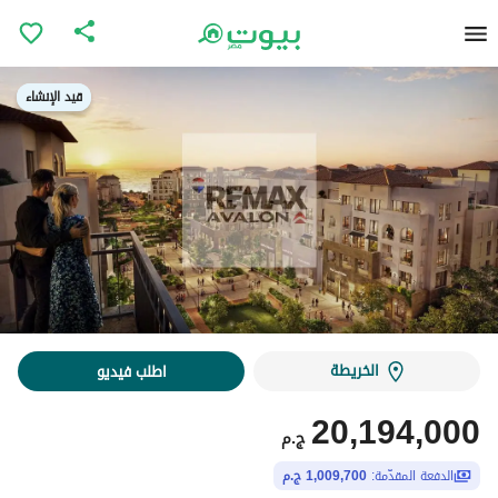
قيد الإنشاء
قيد الإنشاء
الخريطة
اطلب فيديو
20,194,000
ج.م
الدفعة المقدّمة:
1,009,700 ج.م