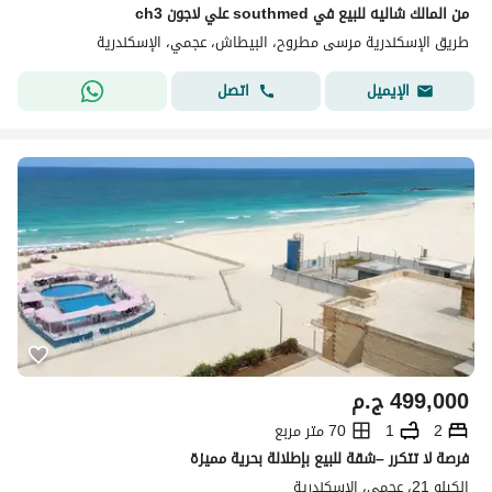
من المالك شاليه للبيع في southmed علي لاجون ch3
طريق الإسكندرية مرسى مطروح، البيطاش، عجمي، الإسكندرية
اتصل
الإيميل
499,000
ج.م
2
1
70 متر مربع
فرصة لا تتكرر –شقة للبيع بإطلالة بحرية مميزة
الكيلو 21، عجمي، الإسكندرية