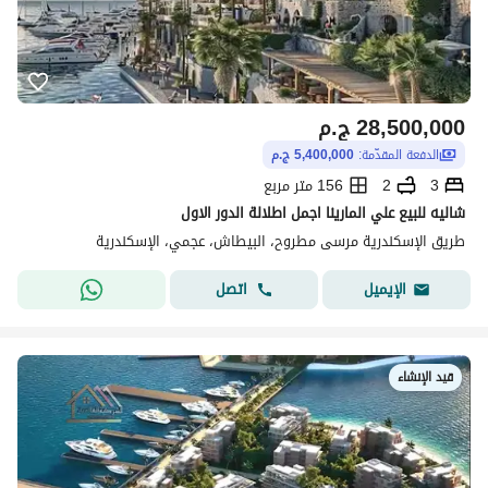
28,500,000
ج.م
الدفعة المقدّمة:
5,400,000 ج.م
3
2
156 متر مربع
شاليه للبيع علي المارينا اجمل اطلالة الدور الاول
طريق الإسكندرية مرسى مطروح، البيطاش، عجمي، الإسكندرية
اتصل
الإيميل
قيد الإنشاء