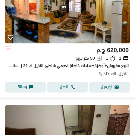
620,000
ج.م
1
1
50 متر مربع
للبيع مفروش+أجهزة+عدادات خاصة|العجمي شاطئ النخيل ك 21 | استلم واسكن
النخيل، الإسكندرية
اتصل
رسالة
الإيميل