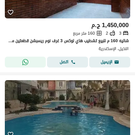
1,450,000
ج.م
3
2
160 متر مربع
شاليه 160 م للبيع تشطيب هاي لوكس 3 غرف نوم ريسبشن قطعتين مطبخ 2 حمام حمام سباحه خاص جنينه ترأس كبير بالاسكندريه العجمي الكيلو21 بشاطئ النخيل 5 نمره بحر بموقع متميز جدا
النخيل، الإسكندرية
اتصل
الإيميل