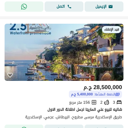
اتصل
الإيميل
قيد الإنشاء
28,500,000
ج.م
الدفعة المقدّمة:
5,400,000 ج.م
3
2
156 متر مربع
شاليه للبيع علي المارينا اجمل اطلالة الدور الاول
طريق الإسكندرية مرسى مطروح، البيطاش، عجمي، الإسكندرية