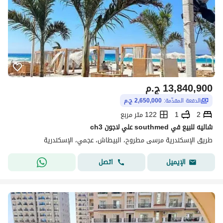
13,840,900
ج.م
الدفعة المقدّمة:
2,650,000 ج.م
2
1
122 متر مربع
شاليه للبيع في southmed علي لاجون ch3
طريق الإسكندرية مرسى مطروح، البيطاش، عجمي، الإسكندرية
اتصل
الإيميل