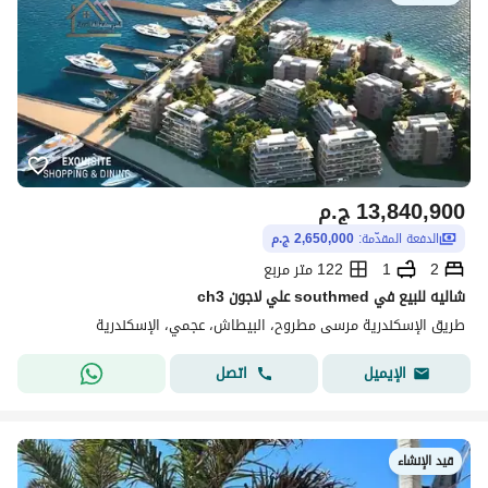
13,840,900
ج.م
الدفعة المقدّمة:
2,650,000 ج.م
2
1
122 متر مربع
شاليه للبيع في southmed علي لاجون ch3
طريق الإسكندرية مرسى مطروح، البيطاش، عجمي، الإسكندرية
اتصل
الإيميل
قيد الإنشاء