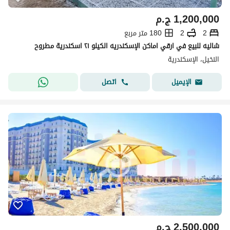
1,200,000
ج.م
2
2
180 متر مربع
شاليه للبيع في ارقي اماكن الإسكندريه الكيلو ٢١ اسكندرية مطروح
النخيل، الإسكندرية
اتصل
الإيميل
2,500,000
ج.م