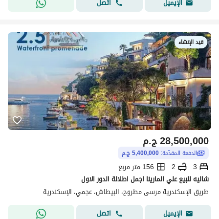
اتصل
الإيميل
قيد الإنشاء
28,500,000
ج.م
الدفعة المقدّمة:
5,400,000 ج.م
3
2
156 متر مربع
شاليه للبيع علي المارينا اجمل اطلالة الدور الاول
طريق الإسكندرية مرسى مطروح، البيطاش، عجمي، الإسكندرية
اتصل
الإيميل