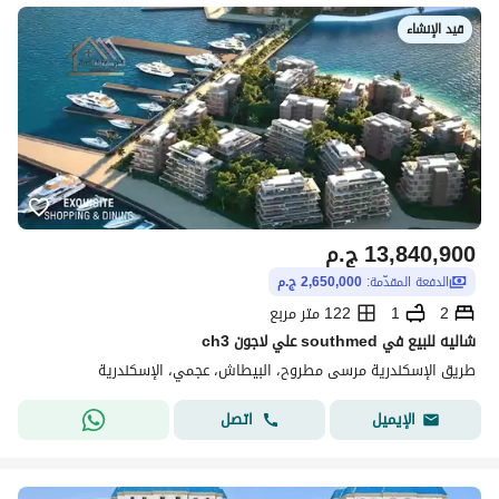
قيد الإنشاء
13,840,900
ج.م
الدفعة المقدّمة:
2,650,000 ج.م
2
1
122 متر مربع
شاليه للبيع في southmed علي لاجون ch3
طريق الإسكندرية مرسى مطروح، البيطاش، عجمي، الإسكندرية
اتصل
الإيميل