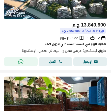
13,840,900
ج.م
الدفعة المقدّمة:
2,650,000 ج.م
2
1
122 متر مربع
شاليه للبيع في southmed علي لاجون ch3
طريق الإسكندرية مرسى مطروح، البيطاش، عجمي، الإسكندرية
اتصل
الإيميل