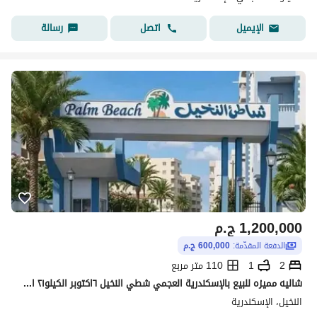
اتصل
رسالة
الإيميل
1,200,000
ج.م
الدفعة المقدّمة:
600,000 ج.م
2
1
110 متر مربع
شاليه مميزه للبيع بالإسكندرية العجمي شطي النخيل ٦اكتوبر الكيلو٢١ اسكندرية مطروح
النخيل، الإسكندرية