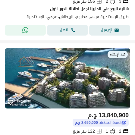
3
2
156 متر مربع
شاليه للبيع علي المارينا اجمل اطلالة الدور الاول
طريق الإسكندرية مرسى مطروح، البيطاش، عجمي، الإسكندرية
اتصل
الإيميل
قيد الإنشاء
13,840,900
ج.م
الدفعة المقدّمة:
2,650,000 ج.م
2
1
122 متر مربع