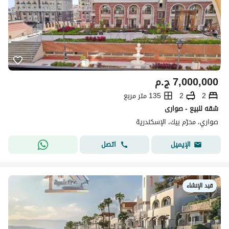
7,000,000
ج.م
2
2
135 متر مربع
شقه للبيع - صوارى
صواري، محرّم بيك، الإسكندرية
اتصل
الإيميل
قيد الإنشاء