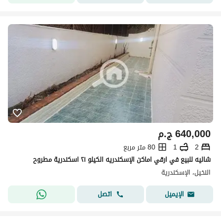
640,000
ج.م
2
1
80 متر مربع
شاليه للبيع في ارقي اماكن الإسكندريه الكيلو ٢١ اسكندرية مطروح
النخيل، الإسكندرية
اتصل
الإيميل