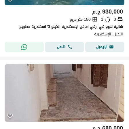
930,000
ج.م
3
1
150 متر مربع
شاليه للبيع في ارقي اماكن الإسكندريه الكيلو ٢١ اسكندرية مطروح
النخيل، الإسكندرية
اتصل
الإيميل
680,000
ج.م