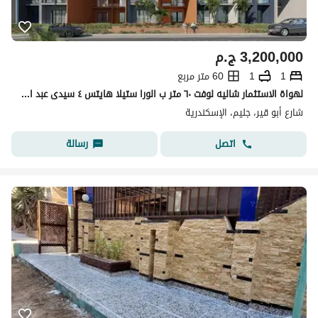
3,200,000
ج.م
1
1
60 متر مربع
لهواة الاستثمار شاليه لوفت ٦٠ متر ب الورا ستيلا هايتس ٤ سيدى عبد الرحم
شارع أبو قير، جليم، الإسكندرية
اتصل
رسالة