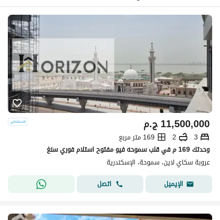
11,500,000
ج.م
3
2
169 متر مربع
وحدتك 169 م في قلب سموحه فيو مفتوح استلام فوري سنغ
عروبة سكاي لاين، سموحة، الإسكندرية
اتصل
الإيميل