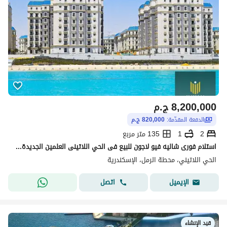
8,200,000
ج.م
الدفعة المقدّمة:
820,000 ج.م
2
1
135 متر مربع
استلام فورى شاليه فيو لاجون للبيع فى الحي اللاتينى العلمين الجديدة قسط على 3 سنين , العلمين الجديدة الحي اللاتينى Latin district new alamein
الحي اللاتيني، محطة الرمل، الإسكندرية
اتصل
الإيميل
قيد الإنشاء