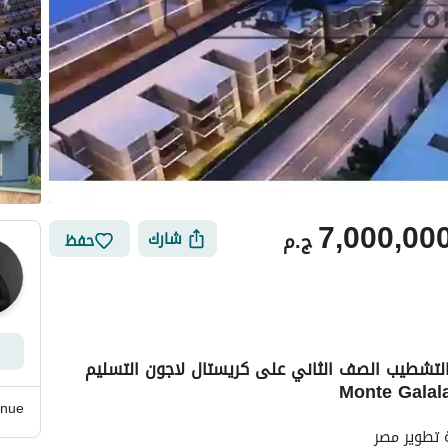
7,000,00
ج.م
شارك
حفظ
تشطيب الصف الثاني على كريستال لاجون التسليم
ي
الموقع والأماكن القريبة
nue
 تطوير مصر