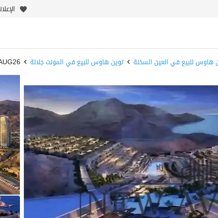
الإعلا
 هاوس للبيع في العين السخنة
توين هاوس للبيع في المونت جلالة
A/H9AUG26