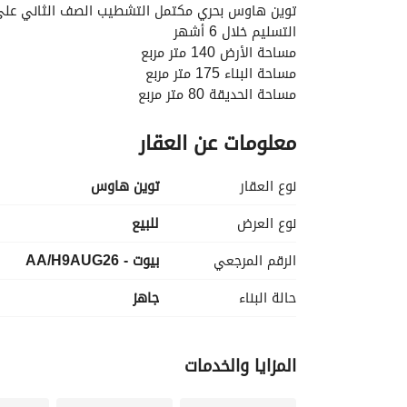
توين هاوس بحري مكتمل التشطيب الصف الثاني على 
التسليم خلال 6 أشهر
مساحة الأرض 140 متر مربع
مساحة البناء 175 متر مربع
مساحة الحديقة 80 متر مربع
عدد غرف النوم 3
معلومات عن العقار
عدد الحمامات 3
السعر الاجمالي: 7,000,000 جنيه مصري
نوع العقار
توين هاوس
سعر نهائي غير قابل للتفاوض
------------------------------------------------------------------
نوع العرض
للبيع
MO-FE
الرقم المرجعي
بيوت - AA/H9AUG26
حالة البناء
جاهز
المزايا والخدمات