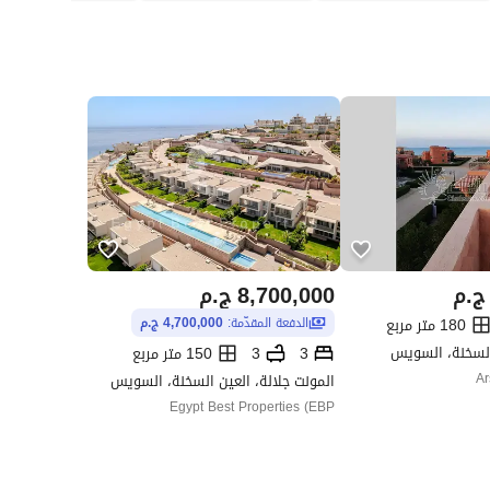
ج.م
8,700,000
ج.م
180 متر مربع
الدفعة المقدّمة:
4,700,000 ج.م
السخنة، السويس
3
3
150 متر مربع
Ar
المونت جلالة، العين السخنة، السويس
Egypt Best Properties (EBP