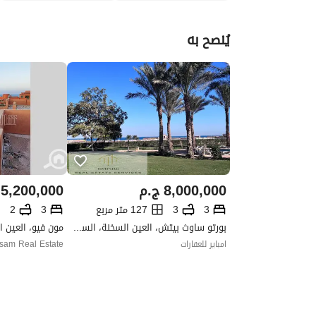
يُنصح به
8,000,000
ج.م
5,200,000
3
3
127 متر مربع
3
2
بورتو ساوث بيتش، العين السخنة، السويس
مون فيو، العين 
امباير للعقارات
sam Real Estate