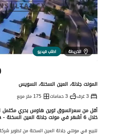
الخريطة
اطلب فيديو
0
المونت جلالة، العين السخنة، السويس
3 غرف
3 حمامات
175 متر مربع
أقل من سعرالسوق توين هاوس بحري مكتمل ال
خلال 6 أشهر في مونت جلالة العين السخنة - Monte Galala
التفاصيل
الاتجاهات والمؤشرات
رهن عقار
للبيع في مونتي جلالة العين السخنة من تطوير شركة