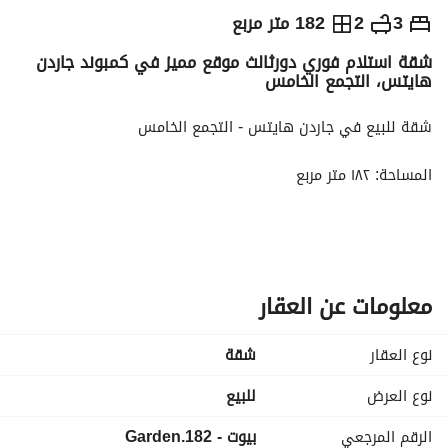
ج.م
5,400,000
3
2
182 متر مربع
شقة استلام فوري دورثالث موقع مميز في كمبوند جاردن
التفاصيل
الاتجاهات والمؤشرات
رهن عقاري
الا
هايتس، التجمع الخامس
شقة للبيع في جاردن هايتس - التجمع الخامس
المساحة: ١٨٢ متر مربع
*الدور الثالث
٣ غرف نوم (منها غرفة نوم رئيسية) + حمامان
معلومات عن العقار
شامل الصيانة، النادي، و 2 باكيه جراج للسيارات
نوع العقار
شقة
اسانسير
نوع العرض
للبيع
نصف تشطيب
الرقم المرجعي
بيوت - Garden.182