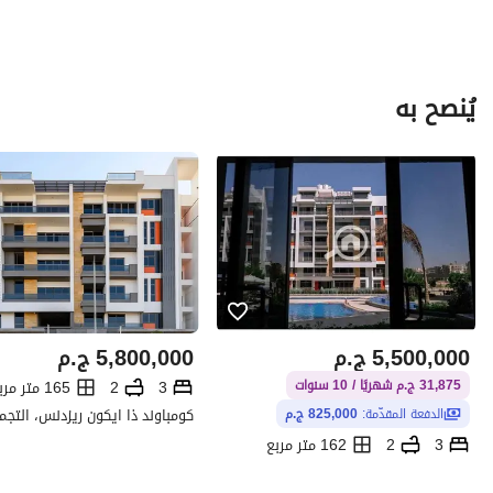
يُنصح به
5,500,000
ج.م
5,800,000
ج.م
3
2
165 متر مربع
31,875 ج.م شهريًا / 10 سنوات
الدفعة المقدّمة:
825,000 ج.م
3
2
162 متر مربع
كومباوند ذا ايكون ريزدنس، التجمع الخامس، القاهرة الجديدة، القاهرة