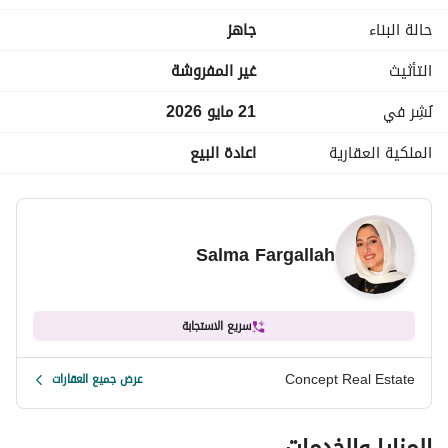
استلام فوري
حالة البناء
جاهز
السعر المطلوب: ٥,٤٠٠,٠٠٠
التأثيث
غير المفروشة
================================================
نُشِر في
21 مايو 2026
الملكية العقارية
اعادة البيع
** عمولة إضافية (١. ٥٪) **
Salma Fargallah
سريع الاستجابة
Concept Real Estate
عرض جميع العقارات
المزايا والخدمات