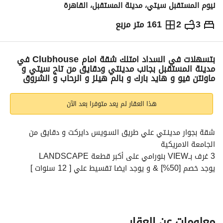
نيوم المستقبل سيتي، مدينة المستقبل، القاهرة
3
2
161 متر مربع
ج.م
6,250,000
والمؤشرات
الاماكن القريبة
بتسهلات في السداد امتلك شقة امام Clubhouse في
مدينة المستقبل بجانب مدينتي ودقايق من تاج سيتي و
ماونتن فيو و هايد بارك و بالم هيلز و الرحاب و الشروق
هذا العقار لم يعد متوفرا بعد الآن
شقة بجوار مدينـتي علي طريق السـويس دايركت و دقايق من 
الجامعة الامريكية
3 غرف بــVIEW بنورامي على أكبر قطعة LANDSCAPE
يوجد خصم [50%] & و يوجد ايضا تقسيط علي [ 12 سنوات ]
- المساحة: 161 م
- التقسيمة: ( 3 غرف + 2 حمام + ريسيبشن + مطبخ )
استفسار عن الخصم :
عرض معلومات الاتصال
السعر كاش = 6,250,000
معلومات عن العقار