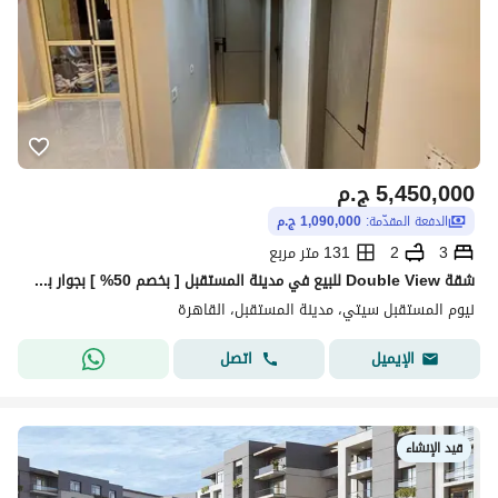
5,450,000
ج.م
الدفعة المقدّمة:
1,090,000 ج.م
3
2
131 متر مربع
شقة Double View للبيع في مدينة المستقبل [ بخصم 50% ] بجوار بريفادو مدينتى و أبراج ذا سباين ودقايق من أليفا المستقبل سيتي و لافينير و هاب تاون حسن علام
نيوم المستقبل سيتي، مدينة المستقبل، القاهرة
اتصل
الإيميل
قيد الإنشاء