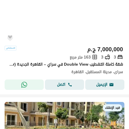
7,000,000
ج.م
3
3
163 متر مربع
شقة كاملة التشطيب Double View في سراي – القاهرة الجديدة (Madinet Masr) جاهزة للاستلام
سراى، مدينة المستقبل، القاهرة
اتصل
الإيميل
قيد الإنشاء