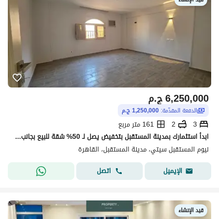
6,250,000
ج.م
الدفعة المقدّمة:
1,250,000 ج.م
3
2
161 متر مربع
ابدأ استثمارك بمدينة المستقبل بتخفيض يصل لـ 50% شقة للبيع بجانب Privado Madinaty ودقايق من هاب تاون و لافينير و بلوم فيلدز و أليفا المستقبل سيتي
نيوم المستقبل سيتي، مدينة المستقبل، القاهرة
اتصل
الإيميل
قيد الإنشاء