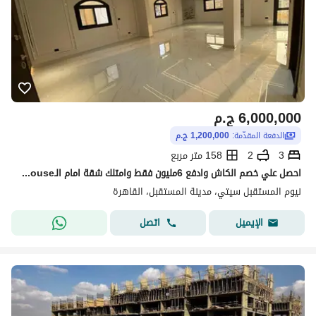
6,000,000
ج.م
الدفعة المقدّمة:
1,200,000 ج.م
3
2
158 متر مربع
احصل علي خصم الكاش وادفع 6مليون فقط وامتلك شقة امام الـClubhouseبمشروع يربط بين القاهرة الجديدة و مدينة المستقبل بجوار بريفادو مدينتي و ابراج ذا سباين
نيوم المستقبل سيتي، مدينة المستقبل، القاهرة
اتصل
الإيميل