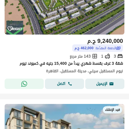
9,240,000
ج.م
الدفعة المقدّمة:
462,000 ج.م
3
1
143 متر مربع
شقة 3 غرف بقسط شهري يبدأ من 15,400 جنيه في كمبوند نيوم
نيوم المستقبل سيتي، مدينة المستقبل، القاهرة
اتصل
الإيميل
قيد الإنشاء