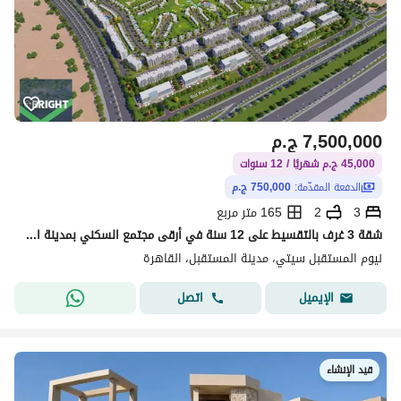
7,500,000
ج.م
45,000 ج.م شهريًا / 12 سنوات
الدفعة المقدّمة:
750,000 ج.م
3
2
165 متر مربع
شقة 3 غرف بالتقسيط على 12 سنة في أرقى مجتمع السكني بمدينة المستقبل | Nyoum Mostakbal City
نيوم المستقبل سيتي، مدينة المستقبل، القاهرة
اتصل
الإيميل
قيد الإنشاء