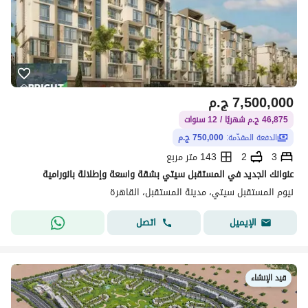
7,500,000
ج.م
46,875 ج.م شهريًا / 12 سنوات
الدفعة المقدّمة:
750,000 ج.م
3
2
143 متر مربع
عنوانك الجديد في المستقبل سيتي بشقة واسعة وإطلالة بانورامية
نيوم المستقبل سيتي، مدينة المستقبل، القاهرة
اتصل
الإيميل
قيد الإنشاء