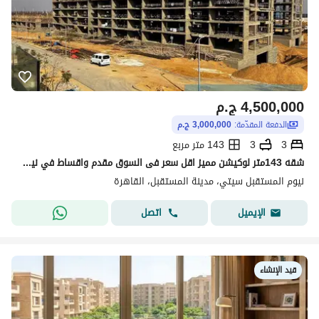
4,500,000
ج.م
الدفعة المقدّمة:
3,000,000 ج.م
3
3
143 متر مربع
شقه 143متر لوكيشن مميز اقل سعر فى السوق مقدم واقساط في نيوم مستقبل سيتي nyoum
نيوم المستقبل سيتي، مدينة المستقبل، القاهرة
اتصل
الإيميل
قيد الإنشاء