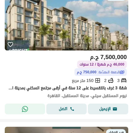
7,500,000
ج.م
46,000 ج.م شهريًا / 12 سنوات
الدفعة المقدّمة:
750,000 ج.م
3
2
150 متر مربع
شقة 3 غرف بالتقسيط على 12 سنة في أرقى مجتمع السكني بمدينة المستقبل | Nyoum Mostakbal City
نيوم المستقبل سيتي، مدينة المستقبل، القاهرة
اتصل
الإيميل
قيد الإنشاء