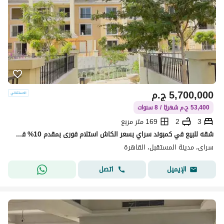
5,700,000
ج.م
53,400 ج.م شهريًا / 8 سنوات
3
2
169 متر مربع
شقه للبيع في كمبوند سراي بسعر الكاش استلام فورى بمقدم 10% فقط علي 8 سنوات | خصم علي الكاش 50% | القاهره الجديده | Sarai
سراى، مدينة المستقبل، القاهرة
اتصل
الإيميل