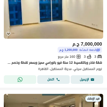
7,000,000
ج.م
الدفعة المقدّمة:
1,200,000 ج.م
3
3
160 متر مربع
شقة فاخر وبالتقسيط 12 سنة فيو بانورامي مميز وبسعر لقطة وخصم 50 % علي طريق السويس مباشرة بجوار سوديك مدينتي وسراي في بترفلاي المستقبل سيتي للبيع
نيوم المستقبل سيتي، مدينة المستقبل، القاهرة
اتصل
الإيميل
قيد الإنشاء