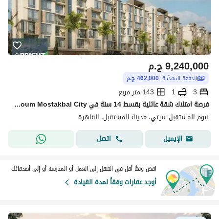
9,240,000
ج.م
الدفعة المقدّمة:
462,000 ج.م
3
1
143 متر مربع
فرصة امتلاك شقة عائلية بقسط 14 سنة في Nyoum Mostakbal City
نيوم المستقبل سيتي، مدينة المستقبل، القاهرة
اتصل
الإيميل
اقض وقتًا أقل في التنقل إلى العمل أو المدرسة أو إلى أصدقائك
أوجد عقارات وفقاً لمدة القيادة