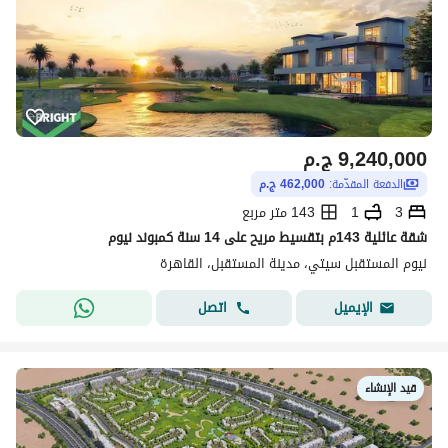
9,240,000
ج.م
الدفعة المقدّمة:
462,000 ج.م
3
1
143 متر مربع
شقة عائلية 143م بتقسيط مريح على 14 سنة كمبوند نيوم
نيوم المستقبل سيتي، مدينة المستقبل، القاهرة
اتصل
الإيميل
قيد الإنشاء