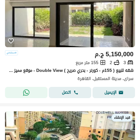
5,150,000
ج.م
3
2
155 متر مربع
شقه للبيع ( 155م - كورنر - بحري صريح ) Double View - موقع مميز جدا ( 3 غرف Garden View ) سور ف سور مع مدينتي مباشره + دقايق من مطار القاهره
سراى، مدينة المستقبل، القاهرة
اتصل
الإيميل
قيد الإنشاء