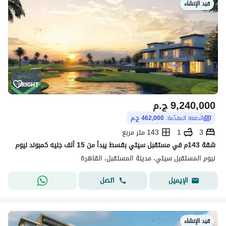
قيد الإنشاء
9,240,000
ج.م
الدفعة المقدّمة:
462,000 ج.م
3
1
143 متر مربع
شقة 143م في مستقبل سيتي بقسط يبدأ من 15 ألف جنيه كمبوند نيوم
نيوم المستقبل سيتي، مدينة المستقبل، القاهرة
اتصل
الإيميل
قيد الإنشاء