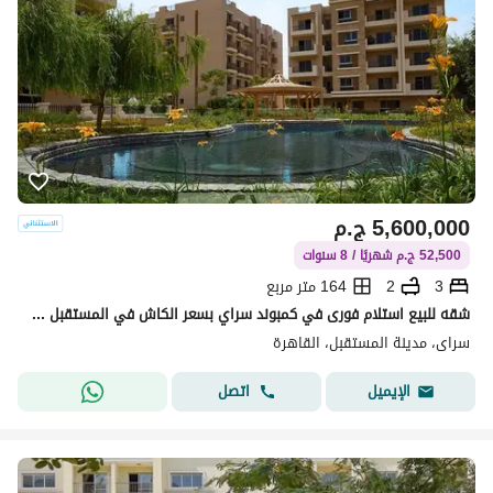
5,600,000
ج.م
52,500 ج.م شهريًا / 8 سنوات
3
2
164 متر مربع
شقه للبيع استلام فورى في كمبوند سراي بسعر الكاش في المستقبل سيتي خصم الكاش 50% او بمقدم 10% فقط علي 8 سنوات | القاهره الجديده | Sarai
سراى، مدينة المستقبل، القاهرة
اتصل
الإيميل