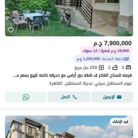
7,900,000
ج.م
19,000 ج.م شهريًا / 12 سنوات
الدفعة المقدّمة:
1,200,000 ج.م
3
2
159 متر مربع
فرصه للسكن الفاخر ف شقه دور أرضى مع حديقه خاصه للبيع بسعر مش هيتكرر أفضل مراحل الكومبوند على طريق السويس امام مدينتى بالقرب من اليفا و لافينير البوسكو
نيوم المستقبل سيتي، مدينة المستقبل، القاهرة
اتصل
الإيميل
قيد الإنشاء