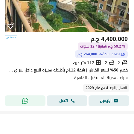
4,400,000
ج.م
59,279 ج.م شهريًا / 12 سنوات
الدفعة المقدّمة:
264,000 ج.م
2
2
112 متر مربع
خصم 50% لسعر الكاش | شقة 112م بأطلاله مميزه للبيع داخل سراي - مرحلة Esse (Sheya) - القاهره الجديده - التجمع الخامس - 2 غرف
سراى، مدينة المستقبل، القاهرة
التسليم
:
الربع 4 من عام 2029
اتصل
الإيميل