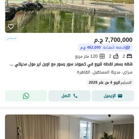
7,700,000
ج.م
الدفعة المقدّمة:
462,000 ج.م
2
2
120 متر مربع
شقه بسعر لقطه للبيع في كمبوند سور بسور مع اوبن اير مول مدينتي وعلي طريق السويس مباشره
سراى، مدينة المستقبل، القاهرة
التسليم
:
الربع 4 من عام 2029
اتصل
الإيميل