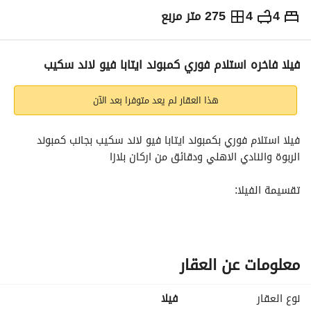
4
4
275 متر مربع
ج.م
15,500,000
التفاصيل
الاتجاهات والمؤشرات
رهن عقاري
الا
فيلا فاخره استلام فوري كمبوند ايتابا فيو لاند سكيب
هذا العقار لم يعد متوفرا بعد الآن
فيلا استلام فوري بكمبوند ايتابا فيو لاند سكيب بجانب كمبوند 
الربوة والنادي الاهلي ودقائق من اركان بلازا
تقسيمة الفيلا:
مساحة الفيلا 275
مساحة الارض 306
4 غرف منهم غرفة ماستر
4 حمام
معلومات عن العقار
ريسبشن
تراس
نوع العقار
فیلا